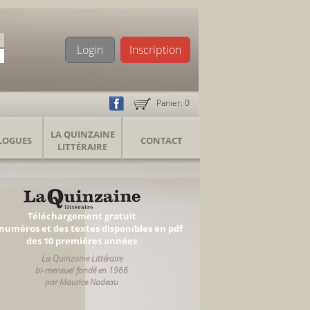
Login
Inscription
Panier:
0
LA QUINZAINE
LOGUES
CONTACT
LITTÉRAIRE
Téléchargement gratuit
numéros et des textes disponibles en pdf
des 10 premières années
La Quinzaine Littéraire
bi-mensuel fondé en 1966
par Maurice Nadeau