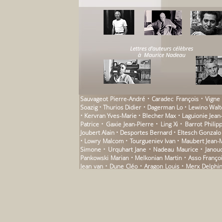
Sauvageot Pierre-André • Caradec François • Vigne C
Soazig • Thurios Didier • Dagerman Lo • Lewino Walt
• Kervran Yves-Marie • Blecher Max • Laguionie Jean
Patrice • Gaxie Jean-Pierre • Ling Xi • Barrot Phil
Joubert Alain • Desportes Bernard • Eltesch Gonzal
• Lowry Malcom • Tourgueniev Ivan • Maubert Jean-Mi
Simone • Urquhart Jane • Nadeau Maurice • Janouch
Pankowski Marian • Melkonian Martin • Asso Françoi
Jean van • Dune Cléo • Aragon Louis • Merx Delphine
Lesoualc’h Théo • Martini Juan • Ingold Felix Philip
Péju Pierre • Stakhovitch Nicolas • Spianti Christi
Marie • Mourier-Casile Pascaline • Roussel Alain • D
Sylvie • Blunden Edmund • Craciun Gheorghe • Méda
Sciascia Leonardo • Hakkas Marios • Clémenson Cath
Silberzahn Olivier • Garcia Elizondo Mateo • Schmid