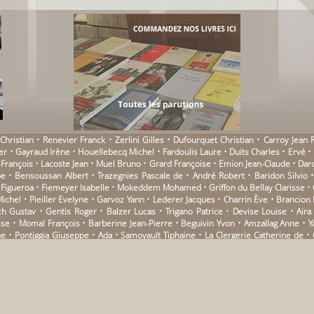
hristian • Renevier Franck • Zerlini Gilles • Dufourquet Christian • Carroy Jean 
er • Gayraud Irène • Houellebecq Michel • Fardoulis Laure • Duits Charles • Ervé •
-François • Lacoste Jean • Muel Bruno • Grard Françoise • Emion Jean-Claude • Dar
ippe • Bensoussan Albert • Trazegnies Pascale de • André Robert • Baridon Silvio
o Figueroa • Fiemeyer Isabelle • Mokeddem Mohamed • Griffon du Bellay Clarisse 
chel • Pieiller Evelyne • Garvoz Yann • Lederer Jacques • Charrin Ève • Brancion
 Gustav • Gentis Roger • Balzer Lucas • Trigano Patrice • Devise Louise • Ai
se • Momal François • Barberine Jean-Pierre • Beguivin Yvon • Amzallag Anne • Ya
 • Pontiggia Giuseppe • Ada • Samoyault Tiphaine • La Clergerie Catherine de • 
p • Lowry Malcolm • Thébaud Anne • Corneau Patrick • Matillon Janine • Coetzee J.M.
ne • Maury Kaufmann Marianne • Bernhard Thomas • Huynh Sabine • Pop Ian • Fabre
uverne Tristan • Stoltz Anton • Baby Yvonne • Pachet Pierre • Coyaud Maurice • Li
m Alain • Joignot Frédéric • Naville Pierre • Breitman Dora • Gloaguen Alexis 
erine • Sotiropoulos Ersi • Noguez Dominique • Salloch Roger • Langhoff Anna • 
t Arno • Lopez Cesar • Dana Catherine • Pastoureau André • Notte Pierre • Viliko