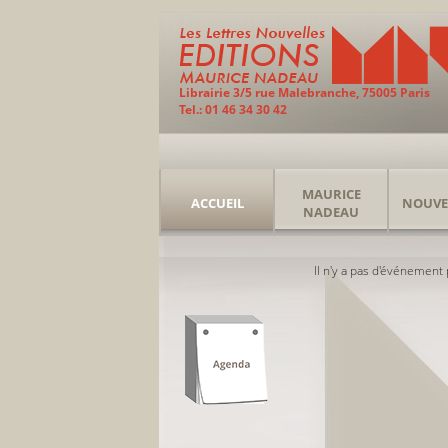
Librairie 3/5 rue Malebranche, 75005 Paris
Tel.: 01 46 34 30 42
MAURICE
ACCUEIL
NOUVE
NADEAU
Il n'y a pas d'événement