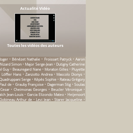
Actualité Vidéo
Toutes les vidéos des auteurs
Roger • Bénézet Nathalie • Froissart Patryck • Aaron
 Nizard Simon • Major Serge-Jean • Dutigny Catherine
ol Guy • Beauregard Nane • Moraton Gilles • Pluyette
 • Löffler Hans • Zanzotto Andrea • Mascolo Dionys •
• Quadruppani Serge • Képès Sophie • Rateau Grégory
 Paul de • Grauby Françoise • Dagerman Stig • Soulas
ra Cesar • Cheimonas Georges • Beucler Véronique •
ïch Jean-Louis • Garcia Elizondo Mateo • Heijenoort
Gobineau Arthur de • Levi Jean • Starer Jacqueline •
 • Pirbal Farhad • Chalamov Varlam • Ruhaud Bernard •
 Dominique • Tamage Daphné • Segal Gabrielle • Binet
èvre Éloïse • Caplet Isabelle • Taraghi Goli • Aymard
• Kayat Claude • Genovese Andrea • Bing Emmanuel •
Villanueva Michèle • Bruneau Zoé • • Andrau Paule •
vsky Pavel • Mayoux Jean-Jacques • Caproni Giorgio •