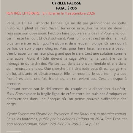
CYRILLE FALISSE
FATAL ÉROS
RENTRÉE LITTÉRAIRE : En librairie le 4 septembre 2026
Paris, 2013. Peu importe l’année. Ça ne dit pas grand-chose de cette
histoire. Il pleut et c’est l’hiver. Terrence erre. Ava n’a plus de désir. Il
ressasse son obsession. Peut-on faire couple sans désir ? Pour elle, oui,
car il reste l’amour. Et c’est suffisant. Pour lui non, et c’est un drame. Il est
plus terre à terre. Un gouffre s’ouvre, dans lequel il plonge. On se nourrit
parfois de son propre chagrin. Mais, pour faire face, Terrence a besoin
d’embrasser un malheur plus grand que le sien. C’est une solution comme
une autre. Alors il rôde devant la cage d’Aramis, la panthère de la
ménagerie du Jardin des Plantes. Lui dans sa prison mentale et elle dans
son minuscule enclos. Que cherche-t-il ? Une idée peut-être... qui germe
en lui, affolante et déraisonnable. Elle lui redonne le sourire. Il y a des
frontières dont, une fois franchies, on ne revient pas. C’est un risque à
prendre.
Puissant roman sur le délitement du couple et la disparition du désir,
Fatal Éros
explore la fragile ligne de crête entre les pulsions érotiques et
destructrices dans une époque où l’on pense pouvoir s’affranchir des
corps.
Cyrille Falisse est libraire en Provence. Il est l’auteur d’un premier roman,
Seuls les fantômes
, publié par les éditions Belfond en 2024.
Fatal Éros
est
son second roman. ISBN : 978-2-86231-700-7 224 p. 21€