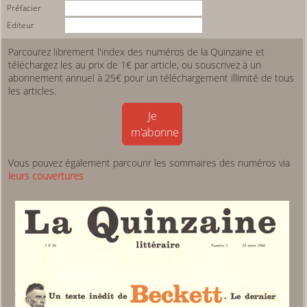
Préfacier
Editeur
Parcourez librement l'index des numéros de la Quinzaine et
téléchargez les au prix de 1€ par article, ou souscrivez à un
abonnement annuel à 25€ pour un téléchargement illimité de tous
les articles.
Je
m'abonne
Vous pouvez également parcourir les sommaires des numéros via
leurs couvertures