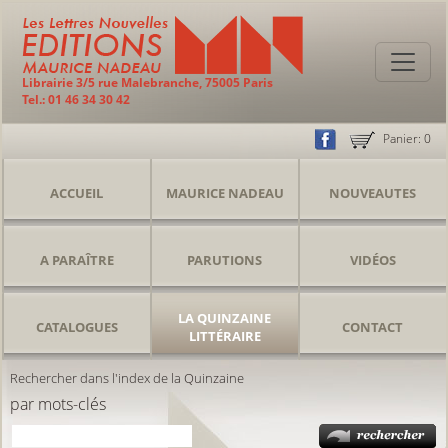
Librairie 3/5 rue Malebranche, 75005 Paris
Tel.: 01 46 34 30 42
Panier:
0
ACCUEIL
MAURICE NADEAU
NOUVEAUTES
A PARAÎTRE
PARUTIONS
VIDÉOS
LA QUINZAINE
CATALOGUES
CONTACT
LITTÉRAIRE
Rechercher dans l'index de la Quinzaine
par mots-clés