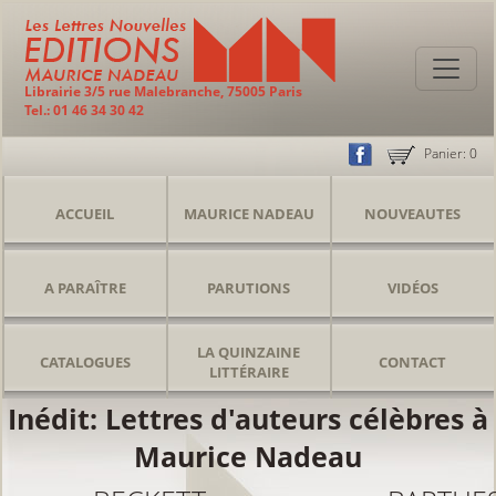
Librairie 3/5 rue Malebranche, 75005 Paris
Tel.: 01 46 34 30 42
Panier:
0
ACCUEIL
MAURICE NADEAU
NOUVEAUTES
A PARAÎTRE
PARUTIONS
VIDÉOS
LA QUINZAINE
CATALOGUES
CONTACT
LITTÉRAIRE
Inédit: Lettres d'auteurs célèbres à
Maurice Nadeau