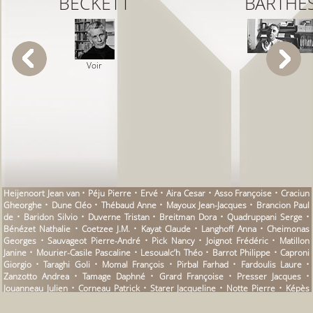
BECKETT
BARTHE
Voir
Voir
Heijenoort Jean van • Péju Pierre • Ervé • Aira Cesar • Asso Françoise • Craciun
Gheorghe • Dune Cléo • Thébaud Anne • Mayoux Jean-Jacques • Brancion Paul
de • Baridon Silvio • Duverne Tristan • Breitman Dora • Quadruppani Serge •
Bénézet Nathalie • Coetzee J.M. • Kayat Claude • Langhoff Anna • Cheimonas
Georges • Sauvageot Pierre-André • Pick Nancy • Joignot Frédéric • Matillon
Janine • Mourier-Casile Pascaline • Lesoualc’h Théo • Barrot Philippe • Caproni
Giorgio • Taraghi Goli • Momal François • Pirbal Farhad • Fardoulis Laure •
Zanzotto Andrea • Tamage Daphné • Grard Françoise • Presser Jacques •
Jouanneau Julien • Corneau Patrick • Starer Jacqueline • Notte Pierre • Képès
Sophie • Pankowski Marian • Vallecalle Jean-Louis • Duits Charles • Houellebecq
Michel • Dagerman Lo • La Clergerie Catherine de • Noiret Gérard • Gaxie Jean-