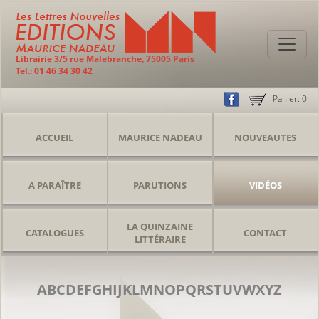
Librairie 3/5 rue Malebranche, 75005 Paris
Tel.: 01 46 34 30 42
Panier:
0
ACCUEIL
MAURICE NADEAU
NOUVEAUTES
A PARAÎTRE
PARUTIONS
VIDÉOS
LA QUINZAINE
CATALOGUES
CONTACT
LITTÉRAIRE
A
B
C
D
E
F
G
H
I
J
K
L
M
N
O
P
Q
R
S
T
U
V
W
X
Y
Z