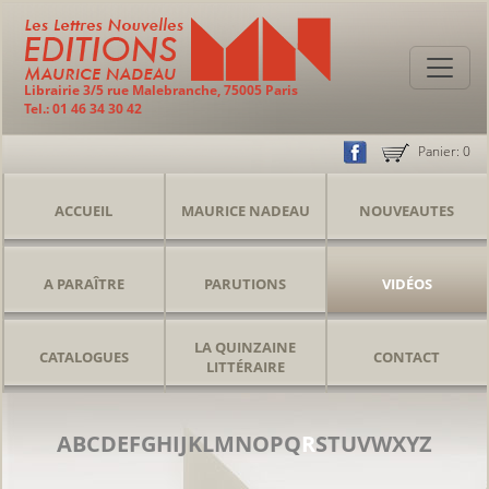
Librairie 3/5 rue Malebranche, 75005 Paris
Tel.: 01 46 34 30 42
Panier:
0
ACCUEIL
MAURICE NADEAU
NOUVEAUTES
A PARAÎTRE
PARUTIONS
VIDÉOS
LA QUINZAINE
CATALOGUES
CONTACT
LITTÉRAIRE
A
B
C
D
E
F
G
H
I
J
K
L
M
N
O
P
Q
R
S
T
U
V
W
X
Y
Z