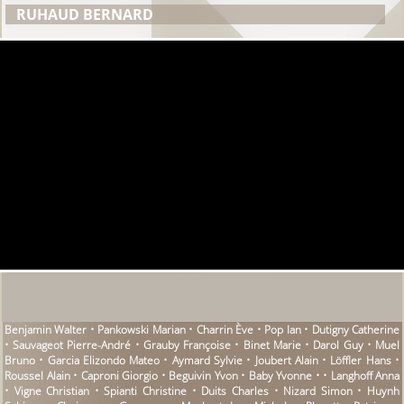
RUHAUD BERNARD
Benjamin Walter • Pankowski Marian • Charrin Ève • Pop Ian • Dutigny Catherine
• Sauvageot Pierre-André • Grauby Françoise • Binet Marie • Darol Guy • Muel
Bruno • Garcia Elizondo Mateo • Aymard Sylvie • Joubert Alain • Löffler Hans •
Roussel Alain • Caproni Giorgio • Beguivin Yvon • Baby Yvonne • • Langhoff Anna
• Vigne Christian • Spianti Christine • Duits Charles • Nizard Simon • Huynh