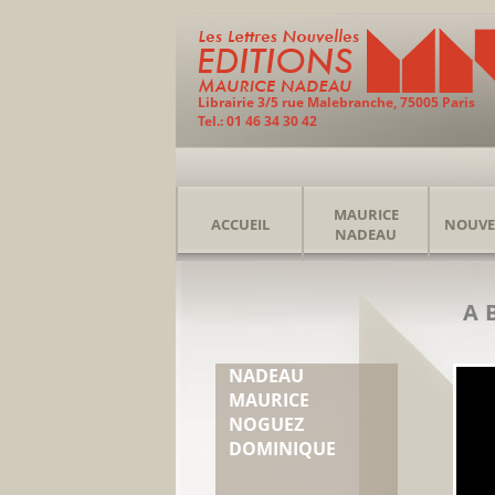
Librairie 3/5 rue Malebranche, 75005 Paris
Tel.: 01 46 34 30 42
MAURICE
ACCUEIL
NOUVE
NADEAU
A
NADEAU
MAURICE
NOGUEZ
DOMINIQUE