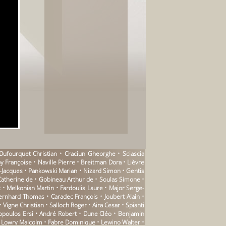
 Dufourquet Christian • Craciun Gheorghe • Sciascia
y Françoise • Naville Pierre • Breitman Dora • Lièvre
-Jacques • Pankowski Marian • Nizard Simon • Gentis
Catherine de • Gobineau Arthur de • Soulas Simone •
 • Melkonian Martin • Fardoulis Laure • Major Serge-
ernhard Thomas • Caradec François • Joubert Alain •
Vigne Christian • Salloch Roger • Aira Cesar • Spianti
opoulos Ersi • André Robert • Dune Cléo • Benjamin
 • Lowry Malcolm • Fabre Dominique • Lewino Walter •