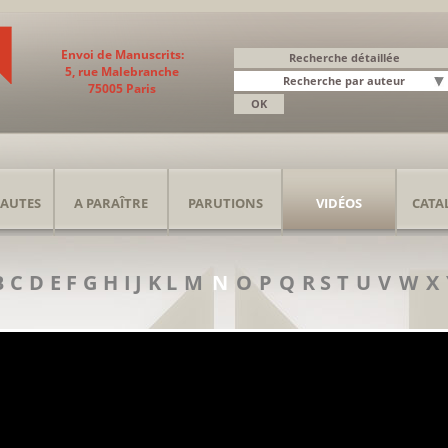
Envoi de Manuscrits:
5, rue Malebranche
75005 Paris
AUTES
A PARAÎTRE
PARUTIONS
VIDÉOS
CATA
B
C
D
E
F
G
H
I
J
K
L
M
N
O
P
Q
R
S
T
U
V
W
X