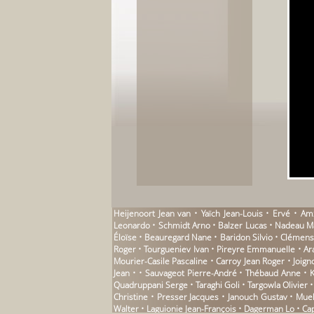
Heijenoort Jean van • Yaïch Jean-Louis • Ervé • Am
Leonardo • Schmidt Arno • Balzer Lucas • Nadeau Maur
Éloïse • Beauregard Nane • Baridon Silvio • Clémen
Roger • Tourgueniev Ivan • Pireyre Emmanuelle • Ar
Mourier-Casile Pascaline • Carroy Jean Roger • Joig
Jean • • Sauvageot Pierre-André • Thébaud Anne • K
Quadruppani Serge • Taraghi Goli • Targowla Olivier •
Christine • Presser Jacques • Janouch Gustav • Mu
Walter • Laguionie Jean-François • Dagerman Lo • Ca