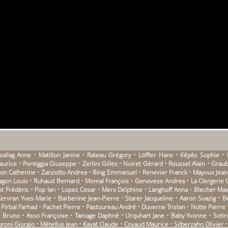
zallag Anne • Matillon Janine • Rateau Grégory • Löffler Hans • Képès Sophie •
ice • Pontiggia Giuseppe • Zerlini Gilles • Noiret Gérard • Roussel Alain • Graub
son Catherine • Zanzotto Andrea • Bing Emmanuel • Renevier Franck • Mayoux Jean
agon Louis • Ruhaud Bernard • Momal François • Genovese Andrea • La Clergerie 
not Frédéric • Pop Ian • Lopez Cesar • Merx Delphine • Langhoff Anna • Blecher Max
ervran Yves-Marie • Barberine Jean-Pierre • Starer Jacqueline • Aaron Soazig • B
 Pirbal Farhad • Pachet Pierre • Pastoureau André • Duverne Tristan • Notte Pierre • 
el Bruno • Asso Françoise • Tamage Daphné • Urquhart Jane • Baby Yvonne • Sotir
proni Giorgio • Métellus Jean • Kayat Claude • Coyaud Maurice • Silberzahn Olivier