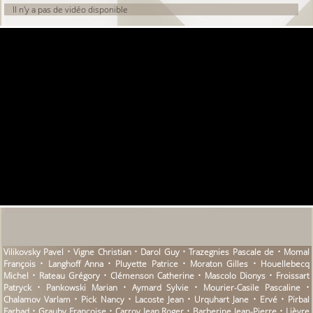
Il n'y a pas de vidéo disponible
Vilikovsky Pavel • Vigne Christian • Darol Guy • Trazegnies Pascale de • Momal
François • Langhoff Anna • Pluyette Patrice • Moraton Gilles • Houellebecq
Michel • Rateau Grégory • Clémenson Catherine • Mascolo Dionys • Froissart
Patryck • Pankowski Marian • Aymard Sylvie • Mourier-Casile Pascaline •
Chalamov Varlam • Pick Nancy • Lacoste Jean • Urquhart Jane • Ervé • Pirbal
Farhad • Grauby Françoise • Carroy Jean Roger • Barberine Jean-Pierre • Lièvre