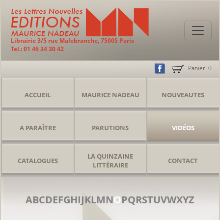
Librairie 3/5 rue Malebranche, 75005 Paris
Tel.: 01 46 34 30 42
Panier:
0
ACCUEIL
MAURICE NADEAU
NOUVEAUTES
A PARAÎTRE
PARUTIONS
VIDÉOS
LA QUINZAINE
CATALOGUES
CONTACT
LITTÉRAIRE
A
B
C
D
E
F
G
H
I
J
K
L
M
N
O
P
Q
R
S
T
U
V
W
X
Y
Z