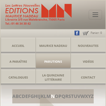
Librairie 3/5 rue Malebranche, 75005 Paris
Tel.: 01 46 34 30 42
Panier:
0
ACCUEIL
MAURICE NADEAU
NOUVEAUTES
A PARAÎTRE
PARUTIONS
VIDÉOS
LA QUINZAINE
CATALOGUES
CONTACT
LITTÉRAIRE
A
B
C
D
E
F
G
H
I
J
K
L
M
N
O
P
Q
R
S
T
U
V
W
X
Y
Z