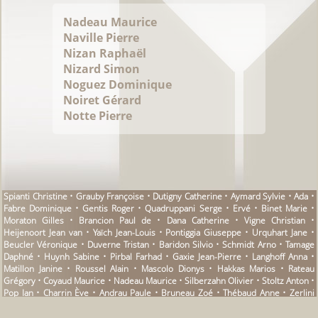
Nadeau Maurice
Naville Pierre
Nizan Raphaël
Nizard Simon
Noguez Dominique
Noiret Gérard
Notte Pierre
Spianti Christine • Grauby Françoise • Dutigny Catherine • Aymard Sylvie • Ada •
Fabre Dominique • Gentis Roger • Quadruppani Serge • Ervé • Binet Marie •
Moraton Gilles • Brancion Paul de • Dana Catherine • Vigne Christian •
Heijenoort Jean van • Yaïch Jean-Louis • Pontiggia Giuseppe • Urquhart Jane •
Beucler Véronique • Duverne Tristan • Baridon Silvio • Schmidt Arno • Tamage
Daphné • Huynh Sabine • Pirbal Farhad • Gaxie Jean-Pierre • Langhoff Anna •
Matillon Janine • Roussel Alain • Mascolo Dionys • Hakkas Marios • Rateau
Grégory • Coyaud Maurice • Nadeau Maurice • Silberzahn Olivier • Stoltz Anton •
Pop Ian • Charrin Ève • Andrau Paule • Bruneau Zoé • Thébaud Anne • Zerlini
Gilles • Beauregard Nane • Lesoualc’h Théo • Lowry Malcom • Muel Bruno •
Dagerman Lo • Bensoussan Albert • Emion Jean-Claude • Aragon Louis •