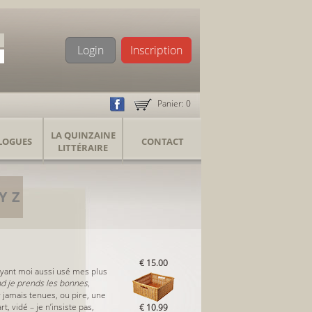
Login
Inscription
Panier:
0
LA QUINZAINE
LOGUES
CONTACT
LITTÉRAIRE
Y
Z
€ 15.00
yant moi aussi usé mes plus
d je prends les bonnes,
 jamais tenues, ou pire, une
t, vidé – je n’insiste pas,
€ 10.99