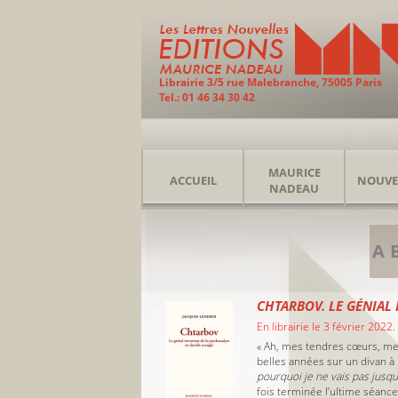
Librairie 3/5 rue Malebranche, 75005 Paris
Tel.: 01 46 34 30 42
MAURICE
ACCUEIL
NOUVE
NADEAU
A
CHTARBOV. LE GÉNIAL
En librairie le 3 février 2022.
« Ah, mes tendres cœurs, me
belles années sur un divan à
pourquoi je ne vais pas jusq
fois terminée l’ultime séance,