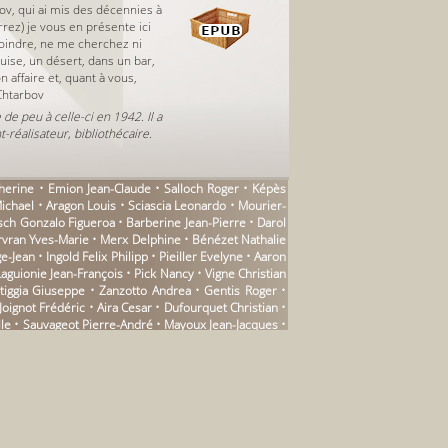
ov, qui ai mis des décennies à
rez) je vous en présente ici
joindre, ne me cherchez ni
quise, un désert, dans un bar,
 affaire et, quant à vous,
Chtarbov
e peu à celle-ci en 1942. Il a
t-réalisateur, bibliothécaire.
therine • Emion Jean-Claude • Salloch Roger • Képès
ichael • Aragon Louis • Sciascia Leonardo • Mourier-
esch Gonzalo Figueroa • Barberine Jean-Pierre • Darol
rvran Yves-Marie • Merx Delphine • Bénézet Nathalie
ean • Ingold Felix Philipp • Pieiller Evelyne • Aaron
aguionie Jean-François • Pick Nancy • Vigne Christian
tiggia Giuseppe • Zanzotto Andrea • Gentis Roger •
oignot Frédéric • Aira Cesar • Dufourquet Christian •
elle • Sauvageot Pierre-André • Mayoux Jean-Jacques •
ar • Bernhard Thomas • Caproni Giorgio • Bensoussan
Pierre • Grauby Françoise • Aymard Sylvie • Samoyault
 Dora • Targowla Olivier • Bruneau Zoé • Levi Jean •
t Mathieu • Maubert Jean-Michel • Jouanneau Julien •
uellebecq Michel • Dutigny Catherine • Maury Kaufmann
e • Trazegnies Pascale de • Bing Emmanuel • Caradec
 • Brancion Paul de • Mascolo Dionys • Andriamirado