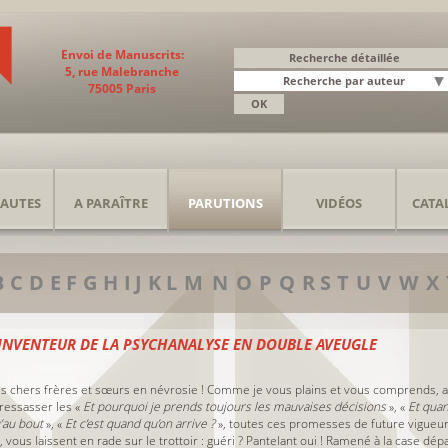
Envoi de Manuscrits:
5, rue Malebranche
75005 Paris
AUTES
A PARAÎTRE
PARUTIONS
VIDÉOS
CATA
B
C
D
E
F
G
H
I
J
K
L
M
N
O
P
Q
R
S
T
U
V
W
X
 INVENTEUR DE LA PSYCHANALYSE EN DOUBLE AVEUGLE
s chers frères et sœurs en névrosie ! Comme je vous plains et vous comprends, a
 ressasser les «
Et pourquoi je prends toujours les mauvaises décisions
», «
Et quan
u’au bout
», «
Et c’est quand qu’on arrive ?
», toutes ces promesses de future vigueur
 vous laissent en rade sur le trottoir : guéri ? Pantelant oui ! Ramené à la case dépar