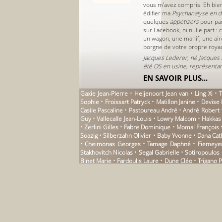
vous m’avez compris. Eh bien
édifier ma
Psychanalyse en d
quelques
appetizers
pour par
sur Facebook, ni nulle part :
un wagon, une manif, une aire
borgne de votre propre royau
Jacques Lederer, né Jacques P
été OS en usine, représentant,
EN SAVOIR PLUS...
Gaxie Jean-Pierre • Heijenoort Jean van • Ling Xi 
Sophie • Froissart Patryck • Matillon Janine • Devi
Casile Pascaline • Pastoureau André • André Robert •
Guy • Vallecalle Jean-Louis • Lowry Malcom • Hakka
• Zerlini Gilles • Fabre Dominique • Momal François 
Soazig • Silberzahn Olivier • Baby Yvonne • Dana Cat
• Cheimonas Georges • Tamage Daphné • Fiemeyer Is
Stakhovitch Nicolas • Segal Gabrielle • Sotiropoulos
Binet Marie • Fardoulis Laure • Dune Cléo • Trigano 
Gobineau Arthur de • Löffler Hans • La Clergerie C
Albert • Thurios Didier • Coetzee J.M. • Blunden Edm
Tiphaine • Mokeddem Mohamed • Martini Juan • Dagerm
Nadeau Maurice • Lièvre Éloïse • Beguivin Yvon • Vi
Stoltz Anton • Blecher Max • Corneau Patrick • Pirba
Marianne • Beauregard Nane • Thébaud Anne • Soulas
François • Nizan Raphaël • Urquhart Jane • Carroy 