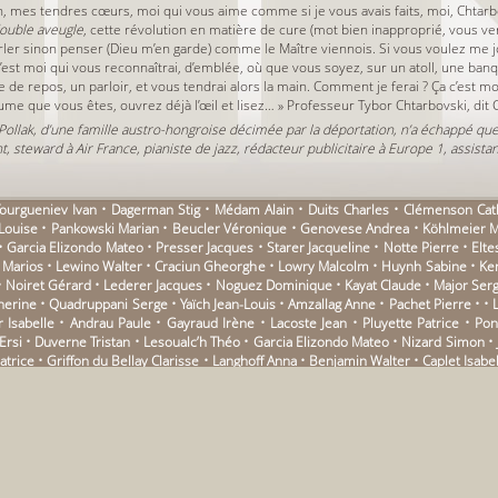
, mes tendres cœurs, moi qui vous aime comme si je vous avais faits, moi, Chtarb
ouble aveugle
, cette révolution en matière de cure (mot bien inapproprié, vous ver
ler sinon penser (Dieu m’en garde) comme le Maître viennois. Si vous voulez me 
 c’est moi qui vous reconnaîtrai, d’emblée, où que vous soyez, sur un atoll, une ban
 de repos, un parloir, et vous tendrai alors la main. Comment je ferai ? Ça c’est mon
me que vous êtes, ouvrez déjà l’œil et lisez… » Professeur Tybor Chtarbovski, dit 
ollak, d’une famille austro-hongroise décimée par la déportation, n’a échappé que d
 steward à Air France, pianiste de jazz, rédacteur publicitaire à Europe 1, assistan
• Tourgueniev Ivan • Dagerman Stig • Médam Alain • Duits Charles • Clémenson Ca
se Louise • Pankowski Marian • Beucler Véronique • Genovese Andrea • Köhlmeier M
 Garcia Elizondo Mateo • Presser Jacques • Starer Jacqueline • Notte Pierre • Elt
s Marios • Lewino Walter • Craciun Gheorghe • Lowry Malcolm • Huynh Sabine • Ke
• Noiret Gérard • Lederer Jacques • Noguez Dominique • Kayat Claude • Major Serge-J
herine • Quadruppani Serge • Yaïch Jean-Louis • Amzallag Anne • Pachet Pierre • • L
abelle • Andrau Paule • Gayraud Irène • Lacoste Jean • Pluyette Patrice • Pon
 Ersi • Duverne Tristan • Lesoualc’h Théo • Garcia Elizondo Mateo • Nizard Simon • J
Patrice • Griffon du Bellay Clarisse • Langhoff Anna • Benjamin Walter • Caplet Isab
atherine de • Villanueva Michèle • Métellus Jean • Grard Françoise • Lopez Ces
und • Garvoz Yann • Joubert Alain • Mora Vicente Luis • Barrot Philippe • Naville 
an Lo • Charrin Ève • Ervé • Pop Ian • Balzer Lucas • Rateau Grégory • Breitman
likovsky Pavel • Volkovitch Michel • Moraton Gilles • Desportes Bernard • Riboule
l Farhad • Coyaud Maurice • Taraghi Goli • Spianti Christine • Pirbal Farhad • Ho
 Simone • Ada • Gloaguen Alexis • Asso Françoise • Janouch Gustav • Péju Pierr
Jean Roger • Roussel Alain • Muel Bruno • Pireyre Emmanuelle • Melkonian Martin