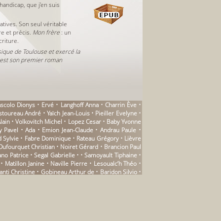
 handicap, que j’en suis
atives. Son seul véritable
e et précis.
Mon frère
: un
criture.
sique de Toulouse et exercé la
, est son premier roman
ascolo Dionys • Ervé • Langhoff Anna • Charrin Ève •
oureau André • Yaïch Jean-Louis • Pieiller Evelyne •
lain • Volkovitch Michel • Lopez Cesar • Baby Yvonne
sky Pavel • Ada • Emion Jean-Claude • Andrau Paule •
d Sylvie • Fabre Dominique • Rateau Grégory • Lièvre
fourquet Christian • Noiret Gérard • Brancion Paul
o Patrice • Segal Gabrielle • • Samoyault Tiphaine •
Matillon Janine • Naville Pierre • Lesoualc’h Théo •
ti Christine • Gobineau Arthur de • Baridon Silvio •
e • Bing Emmanuel • Bernhard Thomas • Dagerman Lo •
i Giorgio • Urquhart Jane • Fiemeyer Isabelle • Nizan
ançoise • Andriamirado Natacha • Bénézet Nathalie •
 Gilles • Laguionie Jean-François • Grard Françoise •
nuelle • Sauvageot Pierre-André • Janouch Gustav •