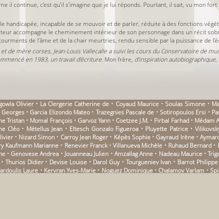
me il continue, c’est qu’il s’imagine que je lui réponds. Pourtant, il sait, vu mon fort
ille handicapée, incapable de se mouvoir et de parler, réduite à des fonctions végét
’auteur accompagne le cheminement intérieur de son personnage dans un récit sobr
ourments de l’âme et de la chair meurtries, rendu sensible par la puissance de l’é
 et de mère corses, Jean-Louis Vallecalle a suivi les cours du Conservatoire de mu
commencé en 1983, un travail d’écriture.
Mon frère,
d’inspiration autobiographique
rgowla Olivier • La Clergerie Catherine de • Coyaud Maurice • Soulas Simone • M
orges • Garcia Elizondo Mateo • Trazegnies Pascale de • Sotiropoulos Ersi • Past
ne Tristan • Momal François • Garvoz Yann • Coetzee J.M. • Pirbal Farhad • Médam A
une Cléo • Métellus Jean • Eltesch Gonzalo Figueroa • Pluyette Patrice • Vilikov
livier • Nizard Simon • Carroy Jean Roger • Képès Sophie • Gayraud Irène • Aymar
 Kaufmann Marianne • Renevier Franck • Villanueva Michèle • Ruhaud Bernard • Du
e • Genovese Andrea • Jouanneau Julien • Amzallag Anne • Nadeau Maurice • Trigan
Thurios Didier • Devise Louise • Darol Guy • Tourgueniev Ivan • Barrot Philippe • 
Fardoulis Laure • Kervran Yves-Marie • Noguez Dominique • Chalamov Varlam • Spian
Benjamin Walter • Heijenoort Jean van • Bruneau Zoé • Martini Juan • Binet Mari
an • Breitman Dora • Dana Catherine • Melkonian Martin • Zanzotto Andrea • Capron
ux Jean-Jacques • Mora Vicente Luis • Joubert Alain • Corneau Patrick • Asso Fr
lzer Lucas • Beauregard Nane • Dagerman Stig • Griffon du Bellay Clarisse • Moraton
l • Barberine Jean-Pierre • Blunden Edmund • Desportes Bernard • Pireyre Emma