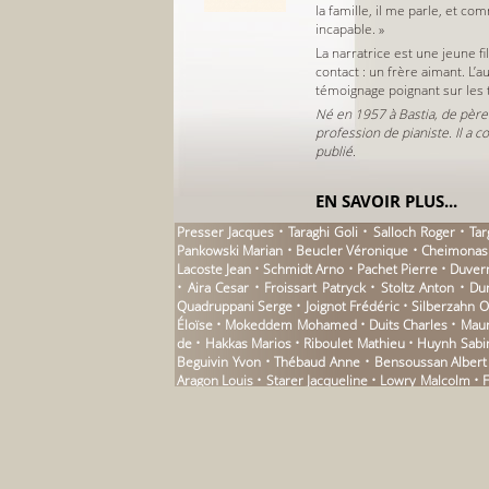
la famille, il me parle, et com
incapable. »
La narratrice est une jeune f
contact : un frère aimant. L
témoignage poignant sur les t
Né en 1957 à Bastia, de père
profession de pianiste. Il a 
publié.
EN SAVOIR PLUS...
Presser Jacques • Taraghi Goli • Salloch Roger • Ta
Pankowski Marian • Beucler Véronique • Cheimonas Ge
Lacoste Jean • Schmidt Arno • Pachet Pierre • Duver
• Aira Cesar • Froissart Patryck • Stoltz Anton • D
Quadruppani Serge • Joignot Frédéric • Silberzahn O
Éloïse • Mokeddem Mohamed • Duits Charles • Maury
de • Hakkas Marios • Riboulet Mathieu • Huynh Sabin
Beguivin Yvon • Thébaud Anne • Bensoussan Albert • 
Aragon Louis • Starer Jacqueline • Lowry Malcolm • 
Sciascia Leonardo • Notte Pierre • Löffler Hans • 
Péju Pierre • Vallecalle Jean-Louis • Major Serge-Je
Raphaël • Muel Bruno • Ingold Felix Philipp • Mayo
Stakhovitch Nicolas • Caplet Isabelle • Ling Xi • Ba
André Robert • Lewino Walter • Maubert Jean-Miche