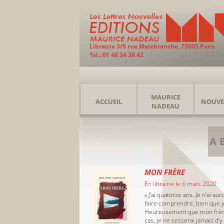
Librairie 3/5 rue Malebranche, 75005 Paris
Tel.: 01 46 34 30 42
MAURICE
ACCUEIL
NOUVE
NADEAU
A
MON FRÈRE
En librairie le 6 mars 2020
« J’ai quatorze ans. Je n’ai
faire comprendre, bien que je
Heureusement que mon frère, m
cas, je ne cesserai jamais d’