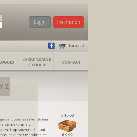
Login
Inscription
Panier:
0
LA QUINZAINE
LOGUES
CONTACT
LITTÉRAIRE
Y
Z
€ 16.00
egardent pour essayer de leur
ble de m’exprimer.
arrive trop souvent. En tout
 à tous les autres membres de
€ 9.99