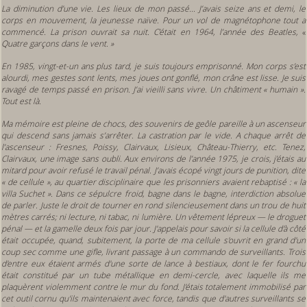
La diminution d’une vie. Les lieux de mon passé... J’avais seize ans et demi, le
corps en mouvement, la jeunesse naïve. Pour un vol de magnétophone tout a
commencé. La prison ouvrait sa nuit. C’était en 1964, l’année des Beatles,
«
Quatre garçons dans le vent. »
En 1985, vingt-et-un ans plus tard, je suis toujours emprisonné. Mon corps s’est
alourdi, mes gestes sont lents, mes joues ont gonflé, mon crâne est lisse. Je suis
ravagé de temps passé en prison. J’ai vieilli sans vivre. Un châtiment « humain ».
Tout est là.
Ma mémoire est pleine de chocs, des souvenirs de geôle pareille à un ascenseur
qui descend sans jamais s’arrêter. La castration par le vide. A chaque arrêt de
l’ascenseur : Fresnes, Poissy, Clairvaux, Lisieux, Château-Thierry, etc. Tenez,
Clairvaux, une image sans oubli. Aux environs de l’année 1975, je crois, j’étais au
mitard pour avoir refusé le travail pénal. J’avais écopé vingt jours de punition, dite
« de cellule », au quartier disciplinaire que les prisonniers avaient rebaptisé : « la
villa Suchet ». Dans ce sépulcre froid, bagne dans le bagne, interdiction absolue
de parler. Juste le droit de tourner en rond silencieusement dans un trou de huit
mètres carrés; ni lecture, ni tabac, ni lumière. Un vêtement lépreux — le droguet
pénal — et la gamelle deux fois par jour. J'appelais pour savoir si la cellule d'à côté
était occupée, quand, subitement, la porte de ma cellule s'ouvrit en grand d'un
coup sec comme une gifle, livrant passage à un commando de surveillants. Trois
d'entre eux étaient armés d'une sorte de lance à bestiaux, dont le fer fourchu
était constitué par un tube métallique en demi-cercle, avec laquelle ils me
plaquèrent violemment contre le mur du fond. J'étais totalement immobilisé par
cet outil cornu qu'ils maintenaient avec force, tandis que d'autres surveillants se