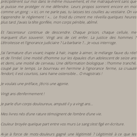
précipitèrent sur moi dans le même mouvement, et me matraquèrent sans que
je puisse me protéger ni me défendre. Leurs propos sonnent encore en moi
comme un gong :
«
Ici, on ne parle pas, tu laisses tes couilles au vestiaire. On va
t'apprendre le règlement ! »... Le froid du ciment me réveilla quelques heures
plus tard. J'avais la tête gonflée, mon corps pénible, abîmé.
Et l'ascenseur continue de descendre. Chaque prison, chaque cellule, me
marquent d'un souvenir. Vingt ans de cet enfer. La justice des hommes ?
L'étroitesse et l'ignorance judiciaire ? La barbarie ?... Je vous interroge.
J'ai l'armature d'un vivant; inapte à haïr, inapte à aimer, le mélange fauve du réel
et de l'irréel. Une moitié d'homme sur les épaules d'un adolescent de seize ans
et demi, une moitié de cerveau. Une déformation biologique : l'homme tranché,
coupé par le temps. Le bourreau en hermine à l’ignorance ferme, sa cruauté
l'endort; il est courtois, sans haine ostensible... O magistrats !
Je voulais une préface, j'écris une agonie.
Vingt ans d'enfermement !
Je parle d'un corps douloureux, amputé il y a vingt ans...
Mes livres nés d'une rature témoignent de l'ombre d'une vie.
Couleur broyée quelque part entre vos murs Le sang s'est figé en écriture.
Ai-je à force de mots-douleurs gagné une légitimité ? Légitimité à ce que les