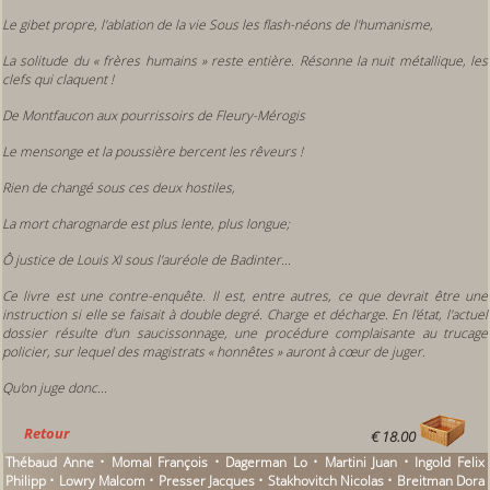
Le gibet propre, l'ablation de la vie Sous les flash-néons de l'humanisme,
La solitude du
«
frères humains » reste entière. Résonne la nuit métallique, les
clefs qui claquent !
De Montfaucon aux pourrissoirs de Fleury-Mérogis
Le mensonge et la poussière bercent les rêveurs !
Rien de changé sous ces deux hostiles,
La mort charognarde est plus lente, plus longue;
Ô justice de Louis XI sous l'auréole de Badinter...
Ce livre est une contre-enquête. Il est, entre autres, ce que devrait être une
instruction si elle se faisait à double degré. Charge et décharge. En l'état, l'actuel
dossier résulte d'un saucissonnage, une procédure complaisante au trucage
policier, sur lequel des magistrats « honnêtes » auront à cœur de juger.
Qu'on juge donc...
Retour
€ 18.00
Thébaud Anne • Momal François • Dagerman Lo • Martini Juan • Ingold Felix
Philipp • Lowry Malcom • Presser Jacques • Stakhovitch Nicolas • Breitman Dora