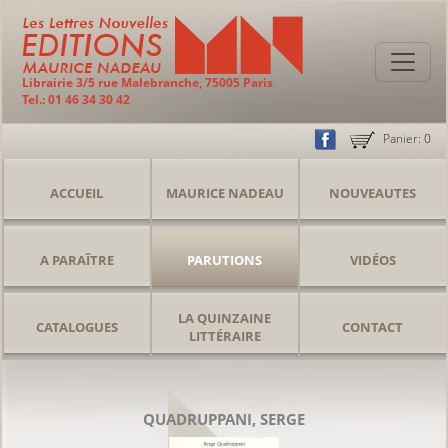
Librairie 3/5 rue Malebranche, 75005 Paris
Tel.: 01 46 34 30 42
Panier:
0
ACCUEIL
MAURICE NADEAU
NOUVEAUTES
A PARAÎTRE
PARUTIONS
VIDÉOS
LA QUINZAINE
CATALOGUES
CONTACT
LITTÉRAIRE
QUADRUPPANI, SERGE