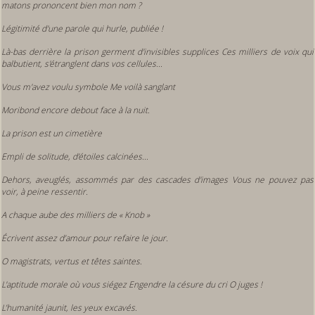
matons prononcent bien mon nom ?
Légitimité d'une parole qui hurle, publiée !
Là-bas derrière la prison germent d'invisibles supplices Ces milliers de voix qui
balbutient, s'étranglent dans vos cellules...
Vous m'avez voulu symbole Me voilà sanglant
Moribond encore debout face à la nuit.
La prison est un cimetière
Empli de solitude, d’étoiles calcinées...
Dehors, aveuglés, assommés par des cascades d'images Vous ne pouvez pas
voir, à peine ressentir.
A chaque aube des milliers de
«
Knob »
Écrivent assez d’amour pour refaire le jour.
O magistrats, vertus et têtes saintes.
L'aptitude morale où vous siégez Engendre la césure du cri O juges !
L’humanité jaunit, les yeux excavés.