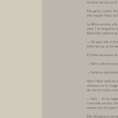
les bras serrés sur le
Elle geint, crache, fr
elle maudit l’Idiot, l
La Mère viendra, elle
rêvé ? et l’angoisse 
Bidonville sachent que
— De quoi elle a rêvé
entre les os, se torda
Et l’Idiot raconta le r
— Mère, elle est encor
— Sa fièvre doit tombe
Alors l’Idiot sollici
cheveux sur le visage
de voir la misère, la 
— Non. - Et du regar
cria-t-elle encore co
meure une fois pour 
Elle s’éloigna en sema