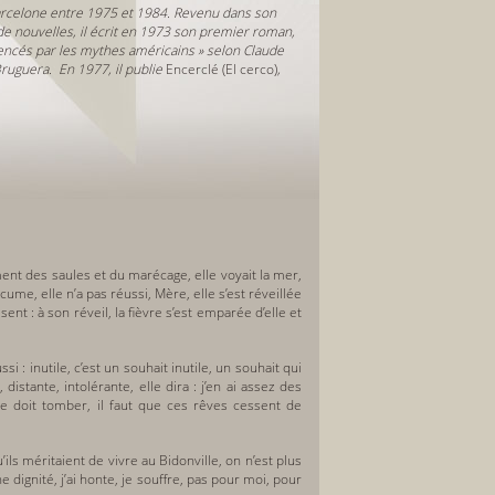
 à Barcelone entre 1975 et 1984. Revenu dans son
de nouvelles, il écrit en 1973 son premier roman,
uencés par les mythes américains »
selon Claude
 Bruguera. En 1977, il publie
Encerclé (El cerco)
,
ment des saules et du marécage, elle voyait la mer,
ume, elle n’a pas réussi, Mère, elle s’est réveillée
ent : à son réveil, la fièvre s’est emparée d’elle et
i : inutile, c’est un souhait inutile, un souhait qui
stante, intolérante, elle dira : j’en ai assez des
vre doit tomber, il faut que ces rêves cessent de
qu’ils méritaient de vivre au Bidonville, on n’est plus
e dignité, j’ai honte, je souffre, pas pour moi, pour