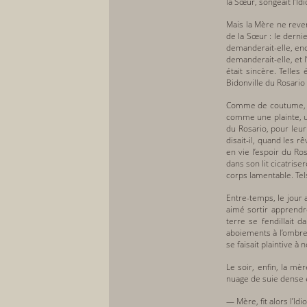
la Sœur, songeait l’Idi
Mais la Mère ne reven
de la Sœur : le dernie
demanderait-elle, enco
demanderait-elle, et l
était sincère. Telles
Bidonville du Rosario
Comme de coutume, apr
comme une plainte, un
du Rosario, pour leur
disait-il, quand les 
en vie l’espoir du R
dans son lit cicatrise
corps lamentable. Tels
Entre-temps, le jour a
aimé sortir apprendre
terre se fendillait 
aboiements à l’ombre 
se faisait plaintive à 
Le soir, enfin, la m
nuage de suie dense e
— Mère, fit alors l’Id