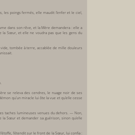
, les poings fermés, elle maudit l’enfer et le ciel,
’écume dans son rêve, et la Mère demandera : elle a
s de la Sœur, et elle ne voudra pas que les gens du
 vide, tombée à terre, accablée de mille douleurs
nissait.
.
a Mère se releva des cendres, le nuage noir de ses
démon qu’un miracle lui ôte la vue et qu’elle cesse
t des taches lumineuses venues du dehors. — Non,
de la Sœur et demander sa guérison, sinon qu’elle
toffe, l’étendit sur le front de la Sœur, lui confia :