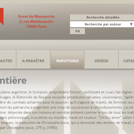
Envoi de Manuscrits:
5, rue Malebranche
75005 Paris
AUTES
A PARAÎTRE
PARUTIONS
VIDÉOS
CATA
entière
plaine argentine, le Scorpion, propriétaire foncier, vieillissant et cruel, fait régner
cages, le Bidonville de Rosario recueille prostituées décaties, visionnaires, "apôtr
éâtre de combats acharnés pour le pouvoir, qu'il s'agisse de tripots, de femmes ou d
a mort du patriarche a engendré une crise de succession à rebondissements
. La vie
ine, dépeinte dans son histoire et son état présent comme le lieu de tous les trafi
ages pittoresques, truculents ou insolites, hauts en couleur. "Un feu amer", selon
 langues, la traduction de Christophe Josse, qui a nécessité des années de travail, 
 par Christophe Josse. 279 p. (1995)