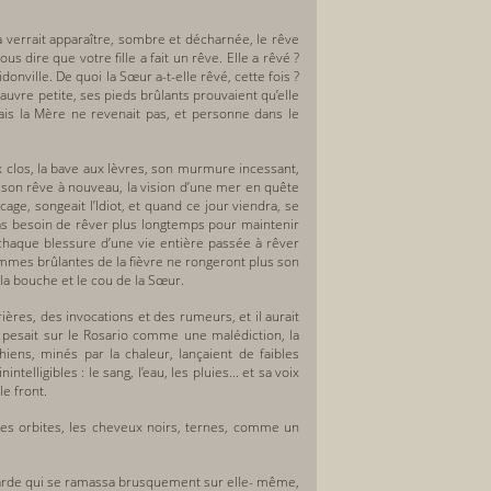
la verrait apparaître, sombre et décharnée, le rêve
us dire que votre fille a fait un rêve. Elle a rêvé ?
onville. De quoi la Sœur a-t-elle rêvé, cette fois ?
 pauvre petite, ses pieds brûlants prouvaient qu’elle
. Mais la Mère ne revenait pas, et personne dans le
x clos, la bave aux lèvres, son murmure incessant,
t son rêve à nouveau, la vision d’une mer en quête
ge, songeait l’Idiot, et quand ce jour viendra, se
a pas besoin de rêver plus longtemps pour maintenir
 chaque blessure d’une vie entière passée à rêver
flammes brûlantes de la fièvre ne rongeront plus son
, la bouche et le cou de la Sœur.
rières, des invocations et des rumeurs, et il aurait
il pesait sur le Rosario comme une malédiction, la
hiens, minés par la chaleur, lançaient de faibles
ligibles : le sang, l’eau, les pluies... et sa voix
le front.
les orbites, les cheveux noirs, ternes, comme un
 blafarde qui se ramassa brusquement sur elle- même,