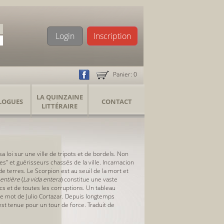
Login
Inscription
Panier:
0
LA QUINZAINE
LOGUES
CONTACT
LITTÉRAIRE
 sa loi sur une ville de tripots et de bordels. Non
es" et guérisseurs chassés de la ville. Incarnacion
e terres. Le Scorpion est au seuil de la mort et
 entière
(
La vida entera
) constitue une vaste
cs et de toutes les corruptions. Un tableau
 le mot de Julio Cortazar. Depuis longtemps
est tenue pour un tour de force. Traduit de