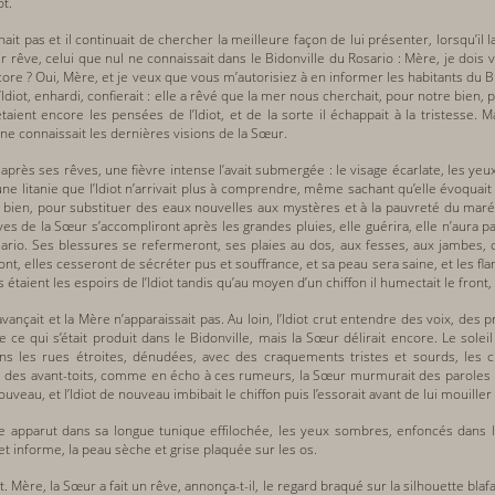
ot.
ait pas et il continuait de chercher la meilleure façon de lui présenter, lorsqu’il 
r rêve, celui que nul ne connaissait dans le Bidonville du Rosario : Mère, je dois vo
re ? Oui, Mère, et je veux que vous m’autorisiez à en informer les habitants du Bid
’Idiot, enhardi, confierait : elle a rêvé que la mer nous cherchait, pour notre bien,
 étaient encore les pensées de l’Idiot, et de la sorte il échappait à la tristesse
 ne connaissait les dernières visions de la Sœur.
ès ses rêves, une fièvre intense l’avait submergée : le visage écarlate, les yeu
e litanie que l’Idiot n’arrivait plus à comprendre, même sachant qu’elle évoquai
 bien, pour substituer des eaux nouvelles aux mystères et à la pauvreté du maréca
rêves de la Sœur s’accompliront après les grandes pluies, elle guérira, elle n’aur
osario. Ses blessures se refermeront, ses plaies au dos, aux fesses, aux jambes,
ront, elles cesseront de sécréter pus et souffrance, et sa peau sera saine, et les 
 étaient les espoirs de l’Idiot tandis qu’au moyen d’un chiffon il humectait le front
vançait et la Mère n’apparaissait pas. Au loin, l’Idiot crut entendre des voix, des p
 ce qui s’était produit dans le Bidonville, mais la Sœur délirait encore. Le sole
dans les rues étroites, dénudées, avec des craquements tristes et sourds, les c
des avant-toits, comme en écho à ces rumeurs, la Sœur murmurait des paroles inintel
nouveau, et l’Idiot de nouveau imbibait le chiffon puis l’essorait avant de lui mouiller 
ère apparut dans sa longue tunique effilochée, les yeux sombres, enfoncés dans 
t informe, la peau sèche et grise plaquée sur les os.
iot. Mère, la Sœur a fait un rêve, annonça-t-il, le regard braqué sur la silhouette