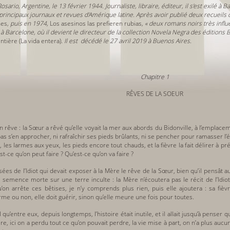
Rosario, Argentine, le 13 février 1944. Journaliste, libraire, éditeur, il s'est exilé
x principaux journaux et revues d'Amérique latine.
Après avoir publié deux recueils 
nes
, puis en 1974,
Los asesinos las prefieren rubias
,
« deux romans noirs très infl
e à Barcelone, où il devient le directeur de la collection Novela Negra des éditions
entière (La vida entera).
Il est décédé le 27 avril 2019 à Buenos Aires.
Chapitre 1
RÊVES DE LA SOEUR
un rêve : la Sœur a rêvé qu’elle voyait la mer aux abords du Bidonville, à l’emplace
as s’en approcher, ni rafraîchir ses pieds brûlants, ni se pencher pour ramasser l’éc
les larmes aux yeux, les pieds encore tout chauds, et la fièvre la fait délirer à prés
st-ce qu’on peut faire ? Qu’est-ce qu’on va faire ?
sées de l’Idiot qui devait exposer à la Mère le rêve de la Sœur, bien qu’il pensât auss
ence morte sur une terre inculte : la Mère n’écoutera pas le récit de l’Idiot, di
’on arrête ces bêtises, je n’y comprends plus rien, puis elle ajoutera : sa fiè
orme ou non, elle doit guérir, sinon qu’elle meure une fois pour toutes.
-il qu’entre eux, depuis longtemps, l’histoire était inutile, et il allait jusqu’à penser 
re, ici on a perdu tout ce qu’on pouvait perdre, la vie mise à part, on n’a plus aucun