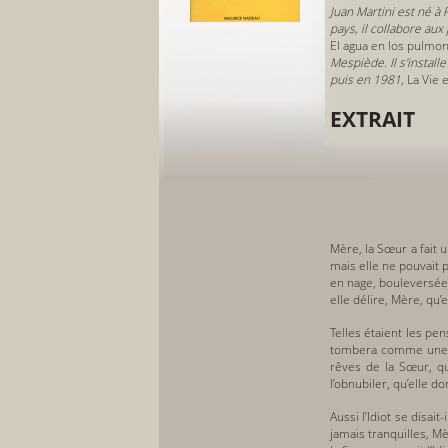
Juan Martini est né à 
pays, il collabore au
El agua en los pulmo
Mespiède. Il s'install
puis en 1981,
La Vie 
EXTRAIT
Mère, la Sœur a fait 
mais elle ne pouvait p
en nage, bouleversée, 
elle délire, Mère, qu’e
Telles étaient les pen
tombera comme une sem
rêves de la Sœur, qu
l’obnubiler, qu’elle d
Aussi l’Idiot se disait
jamais tranquilles, Mè