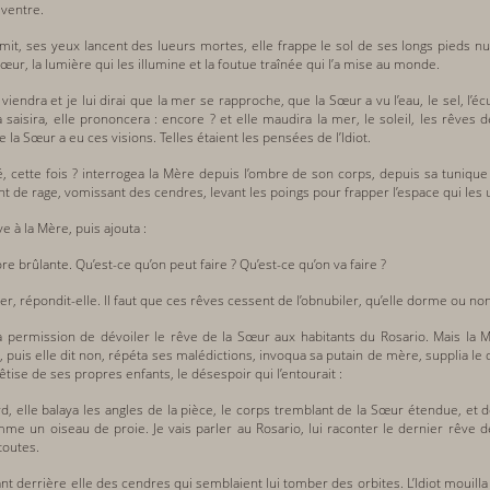
 ventre.
émit, ses yeux lancent des lueurs mortes, elle frappe le sol de ses longs pieds nus
a Sœur, la lumière qui les illumine et la foutue traînée qui l’a mise au monde.
 viendra et je lui dirai que la mer se rapproche, que la Sœur a vu l’eau, le sel, l
la saisira, elle prononcera : encore ? et elle maudira la mer, le soleil, les rêve
 la Sœur a eu ces visions. Telles étaient les pensées de l’Idiot.
, cette fois ? interrogea la Mère depuis l’ombre de son corps, depuis sa tunique
nt de rage, vomissant des cendres, levant les poings pour frapper l’espace qui les u
êve à la Mère, puis ajouta :
e brûlante. Qu’est-ce qu’on peut faire ? Qu’est-ce qu’on va faire ?
r, répondit-elle. Il faut que ces rêves cessent de l’obnubiler, qu’elle dorme ou non
ta la permission de dévoiler le rêve de la Sœur aux habitants du Rosario. Mais l
, puis elle dit non, répéta ses malédictions, invoqua sa putain de mère, supplia le 
bêtise de ses propres enfants, le désespoir qui l’entourait :
d, elle balaya les angles de la pièce, le corps tremblant de la Sœur étendue, e
mme un oiseau de proie. Je vais parler au Rosario, lui raconter le dernier rêve 
toutes.
nt derrière elle des cendres qui semblaient lui tomber des orbites. L’Idiot mouilla l’é