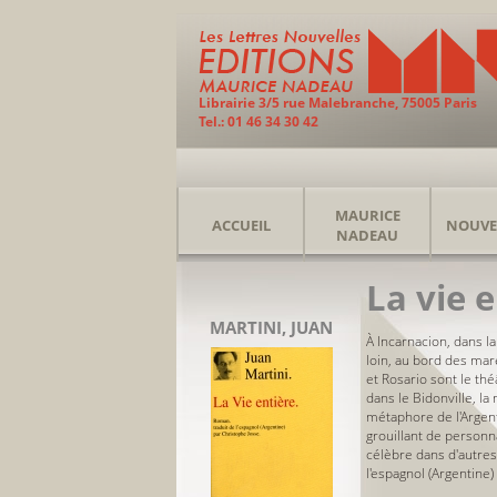
Librairie 3/5 rue Malebranche, 75005 Paris
Tel.: 01 46 34 30 42
MAURICE
ACCUEIL
NOUVE
NADEAU
La vie 
MARTINI, JUAN
À Incarnacion, dans la 
loin, au bord des maré
et Rosario sont le th
dans le Bidonville, l
métaphore de l'Argent
grouillant de personn
célèbre dans d'autres
l'espagnol (Argentine)