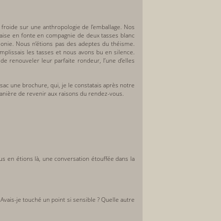
 froide sur une anthropologie de l’emballage. Nos
naise en fonte en compagnie de deux tasses blanc
émonie. Nous n’étions pas des adeptes du théisme.
emplissais les tasses et nous avons bu en silence.
de renouveler leur parfaite rondeur, l’une d’elles
sac une brochure, qui, je le constatais après notre
e manière de revenir aux raisons du rendez-vous.
us en étions là, une conversation étouffée dans la
Avais-je touché un point si sensible ? Quelle autre