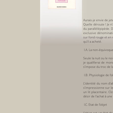
Aurais-je envie de jet
Quelle déroute ! Je n’
du parallélépipède. D
exclusive dénominatio
sur fond rouge et en 
qu’il a acheté.
l.A. La non-équivoqu
Seule la nuit ou le n
je qualifierai de mon
s’impose du troc de l
l.B. Physiologie de l’o
L’identité du nom d’a
s’impressionne sur l
un lit placentaire. 
désir de l’achat à un
l.C. Etat de l’objet
L’objet est
un état de