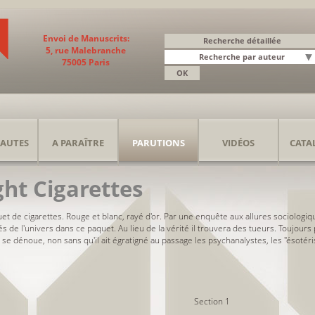
Envoi de Manuscrits:
5, rue Malebranche
75005 Paris
AUTES
A PARAÎTRE
PARUTIONS
VIDÉOS
CATA
ght Cigarettes
uet de cigarettes. Rouge et blanc, rayé d'or. Par une enquête aux allures sociolog
 de l'univers dans ce paquet. Au lieu de la vérité il trouvera des tueurs. Toujours
se dénoue, non sans qu'il ait égratigné au passage les psychanalystes, les "ésotéris
Section 1