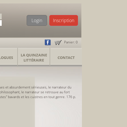
Login
Inscription
Panier:
0
LA QUINZAINE
LOGUES
CONTACT
LITTÉRAIRE
iques et absurdement sérieuses, le narrateur du
 philosophant, le narrateur se retrouve au fort
tes" bavards et les cuistres en tout genre. 176 p.