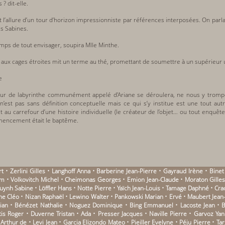
? dit-elle.
it l’allure d’un tour d’horizon impressionniste par références interposées. On pa
s Sabines.
mps de tout envisager, soupira Mlle Minthe.
aux cages étroites mit un terme au thé, promettant de soumettre à un supérieur 
e
ateur de labyrinthe communément appelé d’Ariane se déroulera, ne nous y trompo
n’est pas sans définition conceptuelle mais ce qui s’y institue est une tout autre
 est au carrefour d’une histoire individuelle (le créateur de l’objet… ou tout enquêteu
mencement était le baptême.
 • Zerlini Gilles • Langhoff Anna • Barberine Jean-Pierre • Gayraud Irène • Binet
 • Volkovitch Michel • Cheimonas Georges • Emion Jean-Claude • Moraton Gilles 
Huynh Sabine • Löffler Hans • Notte Pierre • Yaïch Jean-Louis • Tamage Daphné • Cr
une Cléo • Nizan Raphaël • Lewino Walter • Pankowski Marian • Ervé • Maubert Jean
stian • Bénézet Nathalie • Noguez Dominique • Bing Emmanuel • Lacoste Jean •
tis Roger • Duverne Tristan • Ada • Presser Jacques • Naville Pierre • Garvoz Yan
thur de • Levi Jean • Garcia Elizondo Mateo • Pieiller Evelyne • Péju Pierre • Ta