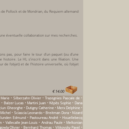
rla de Pollock et de Mondrian, du Requiem allemand
une éventuelle collaboration sur mes recherches.
ns pas, pour faire le tour d’un paquet (ou d’une
 histoire. Le HL s’inscrit dans une filiation. Une
r de l’objet) et de l’histoire universelle, où l’objet
€ 14.00
 Marie • Silberzahn Olivier • Trazegnies Pascale de •
• Balzer Lucas • Martini Juan • Képès Sophie • Dana
aciun Gheorghe • Dutigny Catherine • Merx Delphine •
-Michel • Sciascia Leonardo • Breitman Dora • Nizard
 Blunden Edmund • Pastoureau André • Houellebecq
n • Vallecalle Jean-Louis • Andrau Paule • Melkonian
rgowla Olivier • Bernhard Thomas • Vilikovsky Pavel •