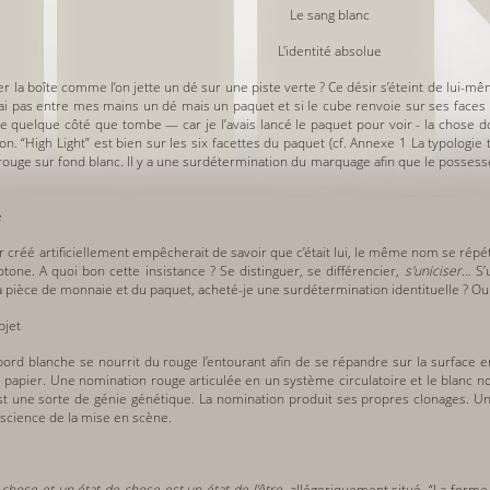
Le sang blanc
L'identité absolue
er la boîte comme l’on jette un dé sur une piste verte ? Ce désir s’éteint de lui-mê
ai pas entre mes mains un dé mais un paquet et si le cube renvoie sur ses faces ide
e quelque côté que tombe — car je l’avais lancé le paquet pour voir - la chose d
n. “High Light” est bien sur les six facettes du paquet (cf. Annexe 1 La typologie
rouge sur fond blanc. Il y a une surdétermination du marquage afin que le posses
e
oir créé artificiellement empêcherait de savoir que c’était lui, le même nom se r
otone. A quoi bon cette insistance ? Se distinguer, se différencier,
s'uniciser
… S’
a pièce de monnaie et du paquet, acheté-je une surdétermination identituelle ? Oui, 
bjet
bord blanche se nourrit du rouge l’entourant afin de se répandre sur la surface e
e papier. Une nomination rouge articulée en un système circulatoire et le blanc
C’est une sorte de génie génétique. La nomination produit ses propres clonages. 
e science de la mise en scène.
 chose et un état de chose est un état de l’être
, allégoriquement situé. “La forme n