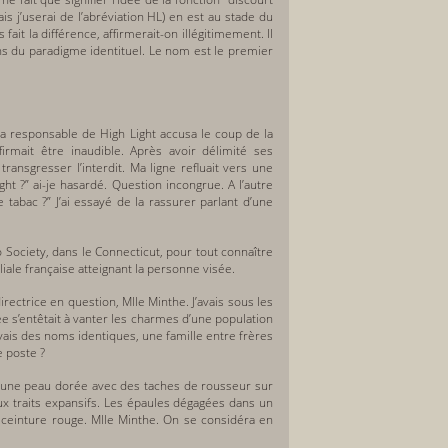
s j’userai de l’abréviation HL) en est au stade du
ait la différence, affirmerait-on illégitimement. Il
ions du paradigme identituel. Le nom est le premier
a responsable de High Light accusa le coup de la
irmait être inaudible. Après avoir délimité ses
ansgresser l’interdit. Ma ligne refluait vers une
ght ?” ai-je hasardé. Question incongrue. A l’autre
e tabac ?” J’ai essayé de la rassurer parlant d’une
 Society, dans le Connecticut, pour tout connaître
filiale française atteignant la personne visée.
irectrice en question, Mlle Minthe. J’avais sous les
ée s’entêtait à vanter les charmes d’une population
ais des noms identiques, une famille entre frères
e poste ?
 une peau dorée avec des taches de rousseur sur
ux traits expansifs. Les épaules dégagées dans un
 ceinture rouge. Mlle Minthe. On se considéra en