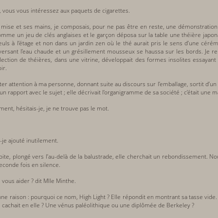
s, vous vous intéressez aux paquets de cigarettes.
a mise et ses mains, je composais, pour ne pas être en reste, une démonstration
omme un jeu de clés anglaises et le garçon déposa sur la table une théière japo
euls à l’étage et non dans un jardin zen où le thé aurait pris le sens d’une cér
y versant l’eau chaude et un grésillement mousseux se haussa sur les bords. Je r
lection de théières, dans une vitrine, développait des formes insolites essayant 
ir.
ter attention à ma personne, donnant suite au discours sur l’emballage, sortit d’un 
un rapport avec le sujet ; elle décrivait l’organigramme de sa société ; c’était un
ent, hésitais-je, je ne trouve pas le mot.
i-je ajouté inutilement.
oite, plongé vers l’au-delà de la balustrade, elle cherchait un rebondissement. No
econde fois en silence.
 vous aider ? dit Mlle Minthe.
nne raison : pourquoi ce nom, High Light ? Elle répondit en montrant sa tasse vide. 
 cachait en elle ? Une vénus paléolithique ou une diplômée de Berkeley ?