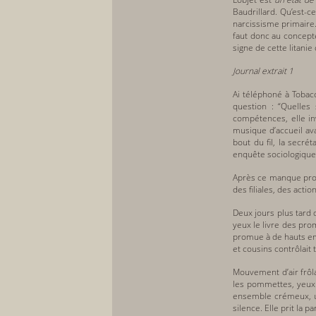
Baudrillard. Qu’est-c
narcissisme primaire. 
faut donc au concepte
signe de cette litanie
Journal extrait 1
Ai téléphoné à Tobac
question : “Quelles 
compétences, elle inv
musique d’accueil ava
bout du fil, la secré
enquête sociologique à
Après ce manque provi
des filiales, des actio
Deux jours plus tard d
yeux le livre des pro
promue à de hauts emp
et cousins contrôlait 
Mouvement d’air frôl
les pommettes, yeux 
ensemble crémeux, un
silence. Elle prit la 