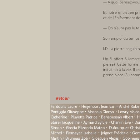
— A quoi pensez-vous 
Et notre entretien pr
et de l’Enlèvement de
— On n’aura pas le te
Son emploi du temps 
l.D. La pierre angulair
Un fil offert à l’am
pierre). Cette forme 
initiation à la vie. Il
prend place. Au com
Retour
Fardoulis Laure • Heijenoort Jean van • André Robert
Pontiggia Giuseppe • Mascolo Dionys • Lowry Malcom
Catherine • Pluyette Patrice • Bensoussan Albert • 
Starer Jacqueline • Aymard Sylvie • Charrin Ève • D
Simon • Garcia Elizondo Mateo • Dufourquet Chri
Michel • Fiemeyer Isabelle • Joignot Frédéric • Gen
Martin • Bruneau Zoé • Gloaguen Alexis • Gobineau Ar