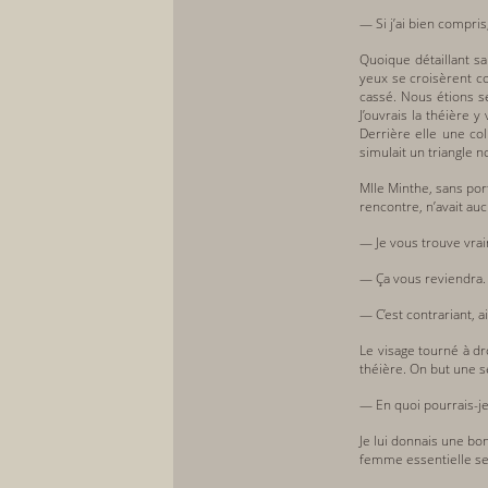
— Si j’ai bien compri
Quoique détaillant s
yeux se croisèrent c
cassé. Nous étions s
J’ouvrais la théière 
Derrière elle une col
simulait un triangle no
Mlle Minthe, sans por
rencontre, n’avait auc
— Je vous trouve vraim
— Ça vous reviendra.
— C’est contrariant, a
Le visage tourné à dr
théière. On but une s
— En quoi pourrais-je
Je lui donnais une bo
femme essentielle se