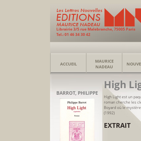
Librairie 3/5 rue Malebranche, 75005 Paris
Tel.: 01 46 34 30 42
MAURICE
ACCUEIL
NOUVE
NADEAU
High Li
BARROT, PHILIPPE
High Light est un paq
roman cherche les clés
Boyard où le mystère 
(1992)
EXTRAIT