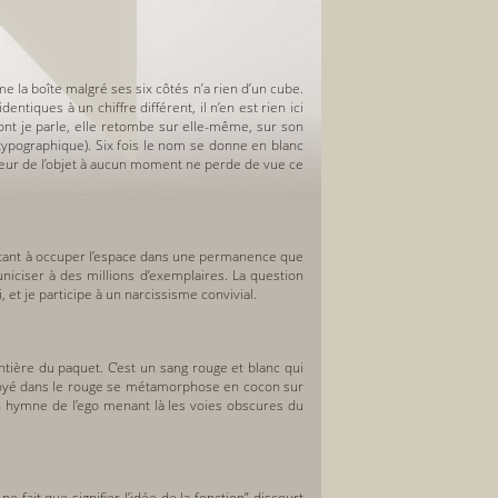
me la boîte malgré ses six côtés n’a rien d’un cube.
ntiques à un chiffre différent, il n’en est rien ici
ont je parle, elle retombe sur elle-même, sur son
 typographique). Six fois le nom se donne en blanc
seur de l’objet à aucun moment ne perde de vue ce
épétant à occuper l’espace dans une permanence que
uniciser à des millions d’exemplaires. La question
et je participe à un narcissisme convivial.
ntière du paquet. C’est un sang rouge et blanc qui
 noyé dans le rouge se métamorphose en cocon sur
Un hymne de l’ego menant là les voies obscures du
e fait que signifier l’idée de la fonction” discourt