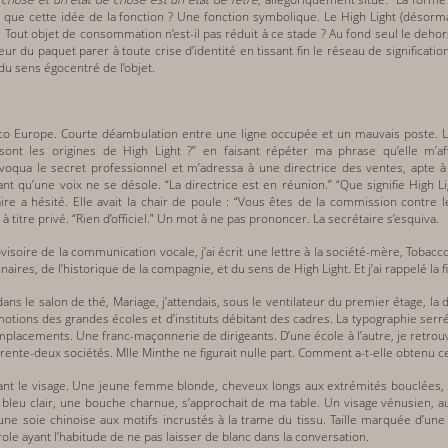
e que cette idée de la fonction ? Une fonction symbolique. Le High Light (désormai
Tout objet de consommation n’est-il pas réduit à ce stade ? Au fond seul le dehors f
ur du paquet parer à toute crise d’identité en tissant fin le réseau de significat
 du sens égocentré de l’objet.
co Europe. Courte déambulation entre une ligne occupée et un mauvais poste. L
sont les origines de High Light ?” en faisant répéter ma phrase qu’elle m’aff
oqua le secret professionnel et m’adressa à une directrice des ventes, apte à tr
nt qu’une voix ne se désole. “La directrice est en réunion.” “Que signifie High Li
taire a hésité. Elle avait la chair de poule : “Vous êtes de la commission contre l
 titre privé. “Rien d’officiel.” Un mot à ne pas prononcer. La secrétaire s’esquiva.
soire de la communication vocale, j’ai écrit une lettre à la société-mère, Tobacco
nnaires, de l’historique de la compagnie, et du sens de High Light. Et j’ai rappelé la 
ans le salon de thé, Mariage, j’attendais, sous le ventilateur du premier étage, la d
motions des grandes écoles et d’instituts débitant des cadres. La typographie serr
lacements. Une franc-maçonnerie de dirigeants. D’une école à l’autre, je retrouv
trente-deux sociétés. Mlle Minthe ne figurait nulle part. Comment a-t-elle obtenu c
ant le visage. Une jeune femme blonde, cheveux longs aux extrémités bouclées,
bleu clair, une bouche charnue, s’approchait de ma table. Un visage vénusien, a
e soie chinoise aux motifs incrustés à la trame du tissu. Taille marquée d’une
parole ayant l’habitude de ne pas laisser de blanc dans la conversation.