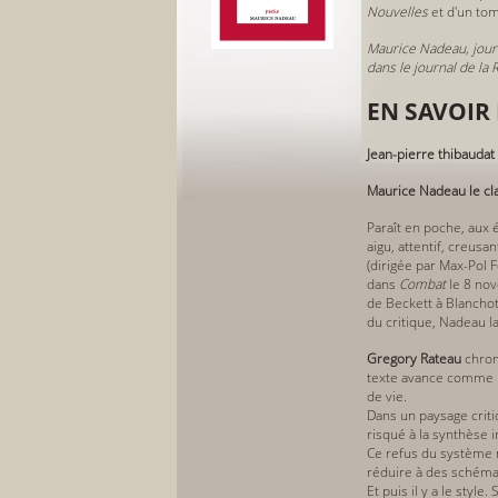
Nouvelles
et d'un to
Maurice Nadeau, journ
dans le journal de la 
EN SAVOIR 
Jean-pierre thibaudat
Maurice Nadeau le cl
Paraît en poche, aux 
aigu, attentif, creus
(dirigée par Max-Pol 
dans
Combat
le 8 nov
de Beckett à Blanchot 
du critique, Nadeau la
Gregory Rateau
chron
texte avance comme un 
de vie.
Dans un paysage critiq
risqué à la synthèse 
Ce refus du système n
réduire à des schémas.
Et puis il y a le styl