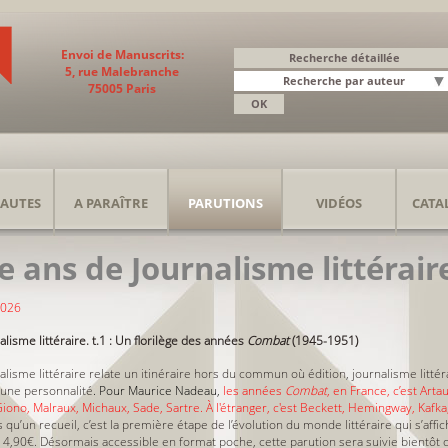
Envoi de Manuscrits:
5, rue Malebranche
75005 Paris
AUTES
A PARAÎTRE
PARUTIONS
VIDÉOS
CATA
e ans de Journalisme littérair
 2026
lisme littéraire. t.1 : Un florilège des années
Combat
(1945-1951)
alisme littéraire relate un itinéraire hors du commun où édition, journalisme littér
 une personnalité
.
Pour Maurice Nadeau,
les années
Combat
, en France, c’est Art
iono, Malraux, Michaux, Sade, Sartre. À l'étranger, c'est Beckett, Hemingway, Kafka
 qu’un recueil, c’est la première étape de l’évolution du monde littéraire qui s’affi
4,90€. Désormais accessible en format poche, cette parution sera suivie bientôt 