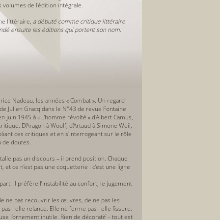
is volumes de l'édition intégrale.
e littéraire,
a débuté comme critique littéraire
fondé ensuite les éditions qui portent son nom.
urice Nadeau, les années « Combat ». Un regard
» de Julien Gracq dans le N°43 de revue Fontaine
 en juin 1945 à « L'homme révolté » d'Albert Camus,
ritique. D'Aragon à Woolf, d'Artaud à Simone Weil,
iant ces critiques et en s'interrogeant sur le rôle
u de doutes.
installe pas un discours – il prend position. Chaque
, et ce n’est pas une coquetterie : c’est une ligne
rt. Il préfère l’instabilité au confort, le jugement
de ne pas recouvrir les œuvres, de ne pas les
as : elle relance. Elle ne ferme pas : elle fissure.
use l’ornement inutile. Rien de décoratif – tout est