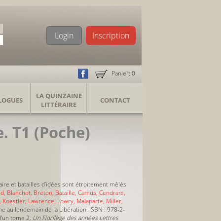
Login
Inscription
Panier:
0
LA QUINZAINE
LOGUES
CONTACT
LITTÉRAIRE
e. T1 (Poche)
aire et batailles d’idées sont étroitement mêlés
aud, Blanchot, Breton, Bataille, Camus, Cendrars,
, Koestler, Lawrence, Lowry, Malaparte, Miller,
che au lendemain de la Libération. ISBN : 978-2-
d'un tome 2
, Un Florilège des années Lettres