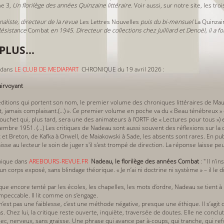
me 3,
Un florilège des années Quinzaine littéraire
. Voir aussi, sur notre site, les tro
aliste, directeur de la revue
Les Lettres Nouvelles
puis du bi-mensuel
La Quinzain
Résistance
Combat
en 1945. Directeur de collections chez Juilliard et Denoël, il a 
PLUS...
dans
LE CLUB DE MEDIAPART
CHRONIQUE du 19 avril 2026 :
airvoyant
éditions qui portent son nom, le premier volume des chroniques littéraires de Ma
ant, jamais complaisant.(...) ». Ce premier volume en poche va du « Beau ténébreux 
Fouchet qui, plus tard, sera une des animateurs à l'ORTF de « Lectures pour tous »)
embre 1951. (...) Les critiques de Nadeau sont aussi souvent des réflexions sur la c
et Breton, de Kafka à Orwell, de Maiakowski à Sade, les absents sont rares. En publ
isse au lecteur le soin de juger s'il s'est trompé de direction. La réponse laisse pe
ique dans
AREBOURS-REVUE.FR
Nadeau, le florilège des années Combat
: " Il n’
corps exposé, sans blindage théorique. « Je n’ai ni doctrine ni système » – il le dit
ue encore tenté par les écoles, les chapelles, les mots d’ordre, Nadeau se tient à pa
impeccable. Il lit comme on s’engage.
’est pas une faiblesse, c’est une méthode négative, presque une éthique. Il s’agit 
 Chez lui, la critique reste ouverte, inquiète, traversée de doutes. Elle ne conclut p
e. Sec, nerveux, sans graisse. Une phrase qui avance par à-coups, qui tranche, qui ref