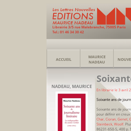
Librairie 3/5 rue Malebranche, 75005 Paris
Tel.: 01 46 34 30 42
MAURICE
ACCUEIL
NOUVE
NADEAU
Soixant
NADEAU, MAURICE
En librairie le 3 avril
Soixante ans de journa
Soixante ans de journ
pour définir en creux
Char, Cioran, Genet, G
Steinbeck, Woolf.
Plus
86231-650-5, 400 p. 1