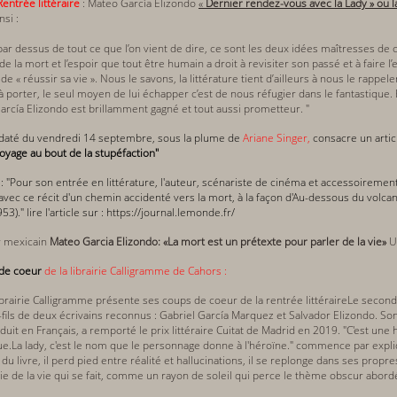
Rentrée littéraire
: Mateo García Elizondo
«
Dernier rendez-vous avec la Lady » ou la 
si :
, par dessus de tout ce que l’on vient de dire, ce sont les deux idées maîtresses de
de la mort et l’espoir que tout être humain a droit à revisiter son passé et à faire 
 de « réussir sa vie ». Nous le savons, la littérature tient d’ailleurs à nous le rappe
à porter, le seul moyen de lui échapper c’est de nous réfugier dans le fantastique. 
rcía Elizondo est brillamment gagné et tout aussi prometteur. "
daté du vendredi 14 septembre, sous la plume de
Ariane Singer,
consacre un artic
oyage au bout de la stupéfaction"
: "Pour son entrée en littérature, l'auteur, scénariste de cinéma et accessoirement
 avec ce récit d'un chemin accidenté vers la mort, à la façon
d'Au-dessous du volca
3)." lire l'article sur :
https://journal.lemonde.fr
/
 mexicain
Mateo Garcia Elizondo: «La mort est un prétexte pour parler de la vie»
de coeur
de la librairie Calligramme de Cahors :
 librairie Calligramme présente ses coups de coeur de la rentrée littéraireLe second
t-fils de deux écrivains reconnus : Gabriel García Marquez et Salvador Elizondo. S
uit en Français, a remporté le prix littéraire Cuitat de Madrid en 2019. "C'est une 
gue.La lady, c'est le nom que le personnage donne à l'héroïne." commence par expliq
 du livre, il perd pied entre réalité et hallucinations, il se replonge dans ses propres
ogie de la vie qui se fait, comme un rayon de soleil qui perce le thème obscur abordé