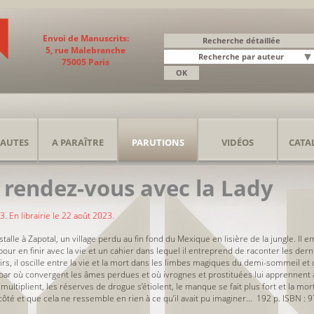
Envoi de Manuscrits:
5, rue Malebranche
75005 Paris
AUTES
A PARAÎTRE
PARUTIONS
VIDÉOS
CATA
 rendez-vous avec la Lady
3. En librairie le 22 août 2023.
alle à Zapotal, un village perdu au fin fond du Mexique en lisière de la jungle. Il
pour en finir avec la vie et un cahier dans lequel il entreprend de raconter les der
irs, il oscille entre la vie et la mort dans les limbes magiques du demi-sommeil e
 bar où convergent les âmes perdues et où ivrognes et prostituées lui apprennent 
ultiplient, les réserves de drogue s’étiolent, le manque se fait plus fort et la mor
côté et que cela ne ressemble en rien à ce qu’il avait pu imaginer...
192 p. ISBN : 