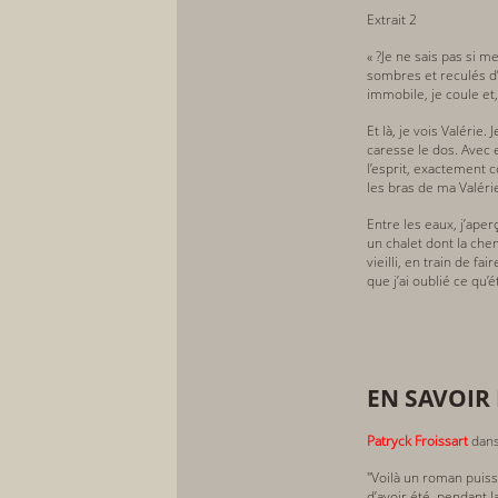
Extrait 2
« ?Je ne sais pas si m
sombres et reculés d’u
immobile, je coule e
Et là, je vois Valéri
caresse le dos. Avec 
l’esprit, exactement 
les bras de ma Valéri
Entre les eaux, j’ape
un chalet dont la che
vieilli, en train de f
que j’ai oublié ce qu’ét
EN SAVOIR 
Patryck Froissart
dans
"Voilà un roman puissa
d’avoir été, pendant 