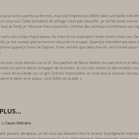
es yeux sont ouverts ou fermés, mais j’ai l’impression d’être dans une boîte très é
n sous-sol. Cette sensation de plonger n’est pas nouvelle ; je l’ai fait toute ma vie.
t, tout au fond, je retrouve mes souvenirs, comme des animaux monstrueux qui nag
e. Je sens son corps chaud autour du mien et sa respiration lente contre mon cou. 
elle, je me sentais pleinement en sécurité et en paix. Quand je m’endormais dans 
comme quand je fume de l’opium. Il me semble que dans ma vie, rien n’a été aussi
e.
rçois son corps étendu sur le lit. Son parfum de fleurs fanées me parvient et je d
minée en pierre laisse échapper de la fumée. Je vois des chiens et des enfants cour
aire cuire de la viande sur un gril. Scènes impossibles. Je crois que je n’aurais rien p
aient le désir et le plaisir, c’est l’effet de la
lady
. »
PLUS...
 la
Cause littéraire
:
nt, pesant, attrapeur, un de ceux qui laissent chez le lecteur la prégnante impressi
la lecture et bien après fermeture du livre, littéralement, littérairement, magistr