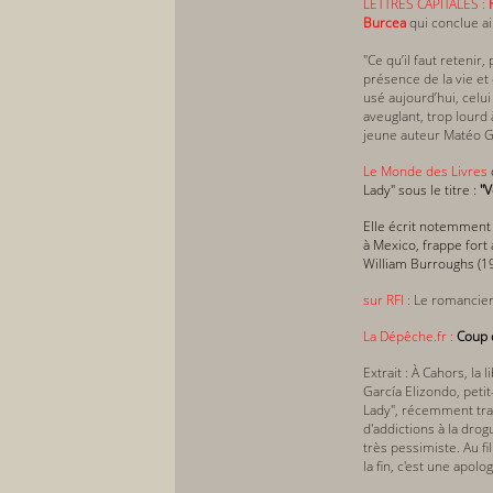
LETTRES CAPITALES :
Burcea
qui conclue ain
"Ce qu’il faut retenir
présence de la vie et 
usé aujourd’hui, celui
aveuglant, trop lourd 
jeune auteur Matéo Ga
Le Monde des Livres
Lady" sous le titre :
"V
Elle écrit notemment 
à Mexico, frappe fort
William Bur­roughs (195
sur RFI :
Le romancier
La Dépêche.fr :
Coup 
Extrait : À Cahors, la
García Elizondo, peti
Lady", récemment trad
d'addictions à la dro
très pessimiste. Au fil
la fin, c'est une apol