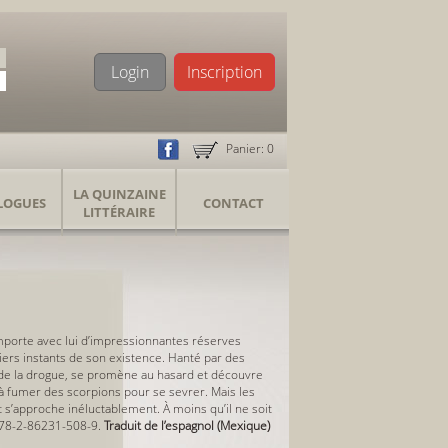
Login
Inscription
Panier:
0
LA QUINZAINE
LOGUES
CONTACT
LITTÉRAIRE
 emporte avec lui d’impressionnantes réserves
niers instants de son existence. Hanté par des
t de la drogue, se promène au hasard et découvre
à fumer des scorpions pour se sevrer. Mais les
t s’approche inéluctablement. À moins qu’il ne soit
978-2-86231-508-9.
Traduit de l’espagnol (Mexique)