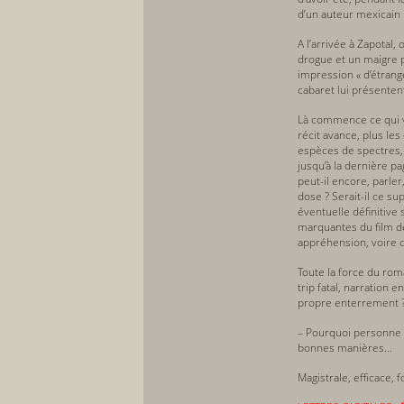
d’un auteur mexicain 
A l’arrivée à Zapotal,
drogue et un maigre p
impression « d’étrange
cabaret lui présenten
Là commence ce qui va
récit avance, plus le
espèces de spectres, d
jusqu’à la dernière pag
peut-il encore, parler
dose ? Serait-il ce s
éventuelle définitive 
marquantes du film de
appréhension, voire c
Toute la force du roma
trip fatal, narration 
propre enterrement 
– Pourquoi personne ne
bonnes manières…
Magistrale, efficace, 