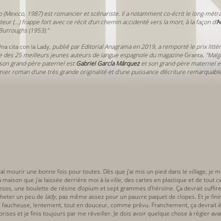
o (Mexico,
1987
) est romancier et scénariste. Il a notamment co-écrit le long-mét
auteur (...) frappe fort avec ce récit d'un chemin accidenté vers la mort, à la façon
d'
A
ur­roughs (1953)."
na cita con la Lady
, publié par Editorial Anagrama en
2019
, a remporté le prix litté
te des 25 meilleurs jeunes auteurs de langue espagnole du magazine
Granta
. "Malg
 son grand-père paternel est
Gabriel García Márquez
et son grand-père maternel es
er roman d'une très grande originalité et d'une puissance d'écriture remarquable
al mourir une bonne fois pour toutes. Dès que j’ai mis un pied dans le village, je m
 maison que j’ai laissée derrière moi à la ville, des cartes en plastique et de tout
pesos, une boulette de résine d’opium et sept grammes d’héroïne. Ça devrait suffire
heter un peu de
lady
, pas même assez pour un pauvre paquet de clopes. Et je finira
 faucheuse, lentement, tout en douceur, comme prévu. Franchement, ça devrait êtr
rises et je finis toujours par me réveiller. Je dois avoir quelque chose à régler avan