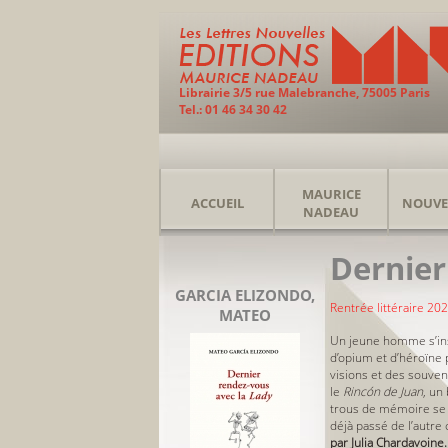
Librairie 3/5 rue Malebranche, 75005 Paris
Tel.: 01 46 34 30 42
MAURICE
ACCUEIL
NOUVE
NADEAU
Dernier
GARCIA ELIZONDO,
Rentrée littéraire 202
MATEO
Un jeune homme s’inst
d’opium et d’héroïne 
visions et des souven
le
Rincón de Juan
, un
trous de mémoire se m
déjà passé de l’autre 
par Julia Chardavoine.