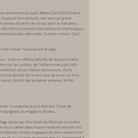
Pas seulement du sujet. Mateo García Elizondo a
e toujours bien présent, non avec un grand
e jamais s’écarter de ce qui, pour le narrateur,
 discrètes incursions dans plusieurs mythologies,
laissent sonnés, admiratifs. Premier roman. Chef
 son roman "Una cita con la Lady".
r : il est en effet le petit fils de deux écrivains
s sur les junkies, de l'influence de Juan Julfo.
représentation d'une relation amoureuse, d'une
est plus proche de la mort que de la vie. Le livre
aussi, illustré par sa bande annonce, le film
do. Il remporte le prix littéraire Ciutat de
ngue espagnole du magazine Granta.
illage perdu aux fins fonds du Mexique en lisière
ie et un cahier dans lequel il entend raconter les
a mort dans les limbes magiques du demi-sommeil et
es et où ivrognes et prostituées lui apprennent à