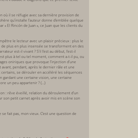
on où il se réfugie avec sa dernière provision de
sphère qu’installe l’auteur donne d’emblée quelque
r « El Rincón de Juan », ce Juan que les clients du
être le lecteur avec un plaisir précieux : plus le
ce de plus en plus insensée se transforment en des
ur est-il vivant ? S’il l’est au début, l’est-il
e l’est plus à tel ou tel moment, comment a-t-il pu, ou
oyages oniriques que provoque l’injection d’une
avant, pendant, après le dernier râle et une
ent certains, se dérouler en accéléré les séquences
en gardant une certaine vision, une certaine
re un peu appartenir ? (...)
sion : rêve éveillé, relation du déroulement d’un
 sur son petit carnet après avoir mis en scène son
ne se fait pas, mon vieux. C’est une question de