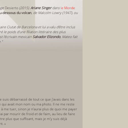
rage
Desierto
(
2015
).
Ariane Singer
dans
le Monde
u-dessous du volcan
,
de Malcolm Lowry (1947), ou
raire Ciutat de Barcelona et lui a valu d’être inclus
ré le poids d'une filiation littéraire des plus
t l'écrivain mexicain
Salvador Elizondo
, Mateo fait
."
e suis débarrassé de tout ce que j’avais dans les
 ce qui avait mon nom ou ma photo. Il ne me reste
 à me tuer, sinon je n’aurai plus de quoi me payer
i par mourir de froid et de faim, au lieu de faire
e plus que suffisant, mais je m’y suis déjà
t. »