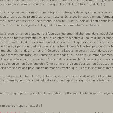
prendra place parmi les œuvres remarquables de la littérature mondiale. (...)
 où l’étranger est venu « mourir une fois pour toutes », le décor glauque de la pensi
écule, les rues, les premières rencontres, les échanges initiaux, bien que l’atmo
té », semblent relever d’une prétendue réalité… jusqu’au soir où il entre dans le ba
t comme étant « le gigolo » de la grande Dame, comme étant « le Diable »…
 faire du roman un piège narratif fabuleux, justement diabolique, dans lequel s’emp
s décors se font fantasmatiques et plus les êtres rencontrés au cours d’une erran
e morts-vivants, de morts vraiment, et plus se pose la question essentielle : le narrate
e ? Sinon, à partir de quel point du récit ne l’est-il plus ? S’il ne l’est pas, ou s’il n
, marcher, écrire, décrire, narrer ? Ce séjour à Zapotal ne serait-il qu’un de ces v
upposé temps transitoire, cet « entre-deux-mondes » qui se déroule immédiatement 
séparation d’avec le corps, ce laps d’instant durant lequel le trépassant voit, croi
 sa vie, ou ce non-être-land où « l’âme » erre en croisant d’autres non-êtres tout 
ertaines sensations physiques d’un monde vivant auquel ils ont le sentiment d’enco
n, et donc tout le talent, rare, de l’auteur, consistent en l’art d’entretenir la confu
en deux temps, celui d’avant et celui d’après, d’un rapporteur qui continue à écrire
?
 m’a dit que j’étais mort ? La fille, attendrie, m’offre son plus beau sourire. – Ça 
formidable attrapoire textuelle !