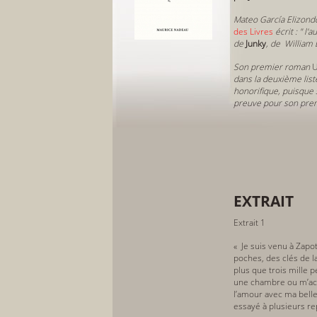
Mateo García Elizond
des Livres
écrit : " l'
de
J
unky
,
de William B
Son premier roman
U
dans la deuxième lis
honorifique, puisque
preuve pour son premi
EXTRAIT
Extrait 1
« Je suis venu à Zapot
poches, des clés de la
plus que trois mille 
une chambre ou m’ac
l’amour avec ma belle
essayé à plusieurs rep