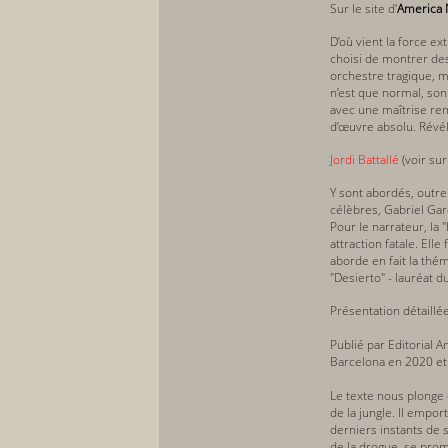
Sur le site d'
America 
D’où vient la force e
choisi de montrer des
orchestre tragique, ma
n’est que normal, son
avec une maîtrise rem
d’œuvre absolu. Révé
Jordi Battallé
(voir su
Y sont abordés, outre l
célèbres, Gabriel Garc
Pour le narrateur, la 
attraction fatale. Ell
aborde en fait la thé
"Desierto" - lauréat du
Présentation détaillé
Publié par Editorial A
Barcelona en 2020 et 
Le texte nous plonge 
de la jungle. Il empor
derniers instants de 
de la drogue, se prom