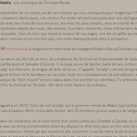
Nostra
: une chronique de Christian Roinat :
xtraordinaire de ce roman, un de ces romans qui vous marquent pour longtemps ? 
 situations dantesques, ces visions d’un enfer terrestre accepté avec son épilogu
is avec des mots de tous les jours, les mots les plus simples, avec la volonté de n
 quotidien depuis des mois, des années. À certains moments, il ose même faire de
arquable. C’est un choc que reçoit le lecteur de ces pages, une de ces gifles qui 
lation comme on en voit très peu. Les mots manquent pour être à sa hauteur.
r
RFI
international
)
a longuement interviewé (en espagnol) Mateo Garcia Elizondo sur
a nature du récit de ce livre, les conditions de l'écriture et la personnalité de l'auteu
ia Marquez et Salvador Elizondo. Il évoque sa vie de famille, parle de ses recherche
"Lady" esr l'héroïne, la drogue de la fin de la vie. il l'appelle "la Lady", comme la 
e figure la mort et le narrateur qui accepte toute les conséquences de son adiction, 
matique du "bien mourir" encore tabou dans nos sociétés occidentales. Il y présente 
 Prix du Festival de Toronto - film dont il est l'auteur du scénario.
e :
nagrama en 2019, "Una cita con la Lady" est le premier roman de Mateo García Elizon
vaut à l'auteur d’être inclus dans la liste des 25 meilleurs jeunes auteurs de la
dans les méandres de la conscience d’un jeune junkie qui s’installe à Zapotal, un v
te avec lui d’impressionnantes réserves d’opium et d’héroïne pour en finir avec la v
son existence. Hanté par des visions et des souvenirs, il oscille entre la vie et l
ène au hasard et découvre le Rincón de Juan, un bar où convergent les âmes perdu