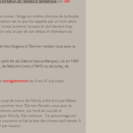
tentation de l’allégorie fantastique
par
Dan
 ce roman : l’éloge en ombre chinoise de la double
l’examen de ce que l’on appelle par un mot-valise
ler à tout moment, lorsque le réel devient trop
En cela, le pari de son début en littérature du
le très élogieux à "Dernier rendez-vous avec la
 petit-fils de Gabriel Garcia Marquez, né en 1987
n,
de Malcolm Lowry (1947), ou de J
unky,
de
Un
enregistrement
de 3 mn 31 à écouter
 coup de coeur de Félicity a été écrit par Mateo
on premier livre "Dernier Rendez-vous avec la
histoire sombre, sur fond de suicide et
uer Félicity. Elle continue : "Le personnage est
 souvenirs et fait la liste des choses qu'il aimait. À
 par l'auteur.