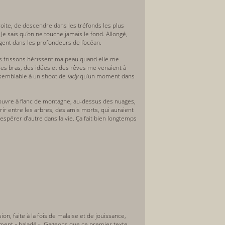
troite, de descendre dans les tréfonds les plus
 Je sais qu’on ne touche jamais le fond. Allongé,
ent dans les profondeurs de l’océan.
Des frissons hérissent ma peau quand elle me
ses bras, des idées et des rêves me venaient à
 semblable à un shoot de
lady
qu’un moment dans
écouvre à flanc de montagne, au-dessus des nuages,
ir entre les arbres, des amis morts, qui auraient
u espérer d’autre dans la vie. Ça fait bien longtemps
on, faite à la fois de malaise et de jouissance,
alement « baladé ». Gageons que ce premier texte