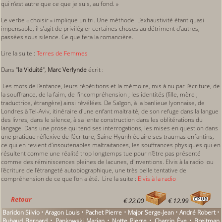
qui n’est autre que ce que je suis, au fond. »
Le verbe « choisir » implique un tri. Une méthode. L’exhaustivité étant quasi
impensable, il s’agit de privilégier certaines choses au détriment d’autres,
passées sous silence. Ce que fera la romancière.
Lire la suite :
Terres de Femmes
Dans "
la Viduité
",
Marc Verlynde
écrit :
Les mots de l'enfance, leurs répétitions et la mémoire, mis à nu par l'écriture, de
la souffrance, de la faim, de l'incompréhension ; les identités (fille, mère ;
traductrice, étrangère) ainsi révélées. De Saïgon, à la banlieue lyonnaise, de
Londres à Tel-Aviv, itinéraire d'une enfant maltraité, de son refuge dans la langue
des livres, dans le silence, à sa lente construction dans les oblitérations du
langage. Dans une prose qui tend ses interrogations, les mises en question dans
une pratique réflexive de l'écriture, Saine Hyunh éclaire ses traumas enfantins,
ce qui en revient d'insoutenables maltraitances, les souffrances physiques qui en
résultent comme une réalité trop longtemps tue pour n'être pas présenté
comme des réminiscences pleines de lacunes, d'inventions. Elvis à la radio ou
l'écriture de l'étrangeté autobiographique, une très belle tentative de
compréhension de ce que l'on a été. Lire la suite :
Elvis à la radio
Retour
€ 22.00
€ 12.99
Baridon Silvio • Aragon Louis • Pachet Pierre • Major Serge-Jean • André Robert •
Ruhaud Bernard • Pankowski Marian • Notte Pierre • Charrin Ève • Breitman