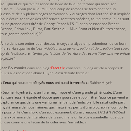
soulignent ce qui fait l'essence de la vie de la jeune femme qui narre son
histoire... A-t-on par ailleurs lu beaucoup de romans se terminant par un
glossaire de six pleines pages renvoyant aux ouvrages dont l'autrice s'est inspirée
pour écrire son texte (les références sont très précises, tout autant qu'elles sont
d'une grande diversité : de George Perec à T.S. Eliot en passant par Brecht,
Desnos, Primo Levi, Duras, Patti Smith ou... Mike Brant et bien d'autres encore,
tous genres confondus) ?"
À lire dans son entier pour découvrir ceyye analyse en prodondeur de ce Jean-
Pierre Han qualifie de "
Formidable travail de re-création et de création tout court
après la déchirure : tenter par le biais de l'écriture de reconstituer une vie enfuie
à jamais
".
Jean Boutonnier
dans son blog
"
Diacritik
"
consacre un long article à propos d'
"Elvis à la radio" de Sabine Huynh. Ainsi débute l'article :
« Ceux qui nous ont côtoyés nous ont aussi traversés » :
Sabine Huynh
« Sabine Huynh a écrit un livre magnifique et d’une grande générosité. D’une
écriture aussi élégante et douce que rigoureuse et opiniâtre, l’autrice parvient à
capturer ce qui, dans une vie humaine, tient de l’indicible. Elle saisit cette part
mystérieuse de nous-mêmes qui, malgré les périls d’une biographie, comporte
la possibilité d’un choix, d’un acquiescement, d’une création.
Elvis à la radio
est
une expérience de littérature dans sa dimension la plus essentielle : quelque
chose comme une façon de bricoler avec l’invivable. »