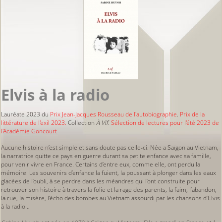
Elvis à la radio
Lauréate 2023 du
Prix Jean-Jacques Rousseau de l'autobiographie
.
Prix de la
littérature de l'exil 2023.
Collection
À Vif.
Sélection de lectures pour l'été 2023 de
l'Académie Goncourt
Aucune histoire n’est simple et sans doute pas celle-ci. Née a Saïgon au Vietnam,
la narratrice quitte ce pays en guerre durant sa petite enfance avec sa famille,
pour venir vivre en France. Certains d’entre eux, comme elle, ont perdu la
mémoire. Les souvenirs d’enfance la fuient, la poussant à plonger dans les eaux
glacées de l’oubli, à se perdre dans les méandres qui l’ont construite pour
retrouver son histoire à travers la folie et la rage des parents, la faim, l’abandon,
la rue, la misère, l’écho des bombes au Vietnam assourdi par les chansons d’Elvis
à la radio…