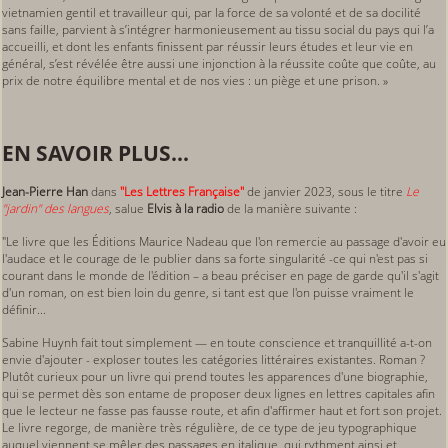
vietnamien gentil et travailleur qui, par la force de sa volonté et de sa docilité
sans faille, parvient à s’intégrer harmonieusement au tissu social du pays qui l’a
accueilli, et dont les enfants finissent par réussir leurs études et leur vie en
général, s’est révélée être aussi une injonction à la réussite coûte que coûte, au
prix de notre équilibre mental et de nos vies : un piège et une prison. »
EN SAVOIR PLUS...
Jean-Pierre Han
dans
"Les Lettres Française"
de janvier 2023, sous le titre
Le
"jardin" des langues
, salue
Elvis à la radio
de la manière suivante :
"Le livre que les Éditions Maurice Nadeau que l'on remercie au passage d'avoir eu
l'audace et le courage de le publier dans sa forte singularité -ce qui n'est pas si
courant dans le monde de l'édition – a beau préciser en page de garde qu'il s'agit
d'un roman, on est bien loin du genre, si tant est que l'on puisse vraiment le
définir...
Sabine Huynh fait tout simplement — en toute conscience et tranquillité a-t-on
envie d'ajouter - exploser toutes les catégories littéraires existantes. Roman ?
Plutôt curieux pour un livre qui prend toutes les apparences d'une biographie,
qui se permet dès son entame de proposer deux lignes en lettres capitales afin
que le lecteur ne fasse pas fausse route, et afin d'affirmer haut et fort son projet.
Le livre regorge, de manière très régulière, de ce type de jeu typographique
auquel viennent se mêler des passages en italique, qui rythment ainsi et