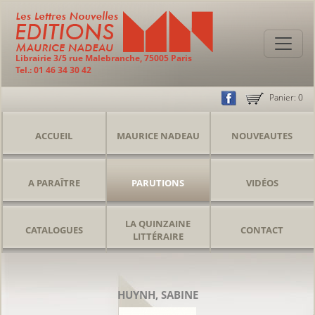
Librairie 3/5 rue Malebranche, 75005 Paris
Tel.: 01 46 34 30 42
Panier:
0
ACCUEIL
MAURICE NADEAU
NOUVEAUTES
A PARAÎTRE
PARUTIONS
VIDÉOS
LA QUINZAINE
CATALOGUES
CONTACT
LITTÉRAIRE
HUYNH, SABINE