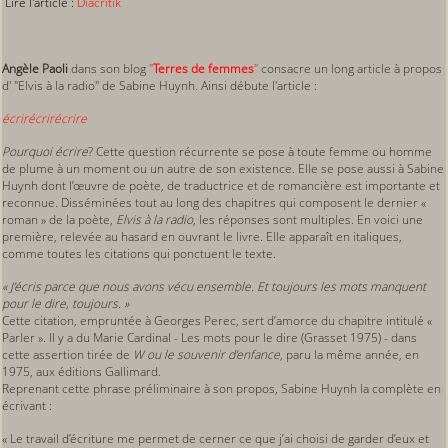
Lire l'article :
Diacritik
Angèle Paoli
dans son blog
"
Terres de femmes
"
consacre un long article à propos
d' "Elvis à la radio" de Sabine Huynh. Ainsi débute l'article :
écrirécrirécrire
Pourquoi écrire
? Cette question récurrente se pose à toute femme ou homme
de plume à un moment ou un autre de son existence. Elle se pose aussi à Sabine
Huynh dont l’œuvre de poète, de traductrice et de romancière est importante et
reconnue. Disséminées tout au long des chapitres qui composent le dernier «
roman » de la poète,
Elvis à la radio
, les réponses sont multiples. En voici une
première, relevée au hasard en ouvrant le livre. Elle apparaît en italiques,
comme toutes les citations qui ponctuent le texte.
« J’écris parce que nous avons vécu ensemble. Et toujours les mots manquent
pour le dire, toujours. »
Cette citation, empruntée à Georges Perec, sert d’amorce du chapitre intitulé «
Parler ». Il y a du Marie Cardinal - Les mots pour le dire (Grasset 1975) - dans
cette assertion tirée de
W ou le souvenir d’enfance
, paru la même année, en
1975, aux éditions Gallimard.
Reprenant cette phrase préliminaire à son propos, Sabine Huynh la complète en
écrivant :
« Le travail d’écriture me permet de cerner ce que j’ai choisi de garder d’eux et