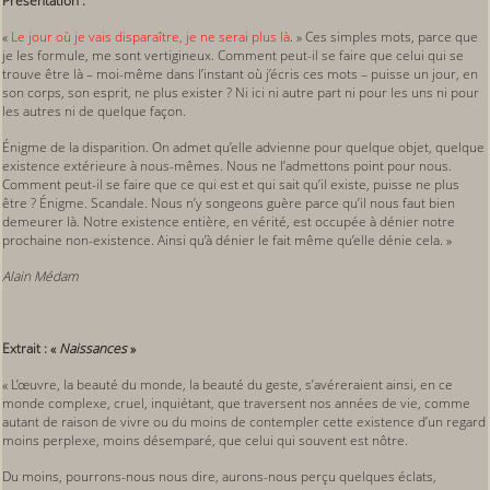
Présentation :
«
Le jour où je vais disparaître, je ne serai plus là
. » Ces simples mots, parce que
je les formule, me sont vertigineux. Comment peut-il se faire que celui qui se
trouve être là – moi-même dans l’instant où j’écris ces mots – puisse un jour, en
son corps, son esprit, ne plus exister ? Ni ici ni autre part ni pour les uns ni pour
les autres ni de quelque façon.
Énigme de la disparition. On admet qu’elle advienne pour quelque objet, quelque
existence extérieure à nous-mêmes. Nous ne l’admettons point pour nous.
Comment peut-il se faire que ce qui est et qui sait qu’il existe, puisse ne plus
être ? Énigme. Scandale. Nous n’y songeons guère parce qu’il nous faut bien
demeurer là. Notre existence entière, en vérité, est occupée à dénier notre
prochaine non-existence. Ainsi qu’à dénier le fait même qu’elle dénie cela. »
Alain Médam
Extrait : «
Naissances
»
« L’œuvre, la beauté du monde, la beauté du geste, s’avéreraient ainsi, en ce
monde complexe, cruel, inquiétant, que traversent nos années de vie, comme
autant de raison de vivre ou du moins de contempler cette existence d’un regard
moins perplexe, moins désemparé, que celui qui souvent est nôtre.
Du moins, pourrons-nous nous dire, aurons-nous perçu quelques éclats,