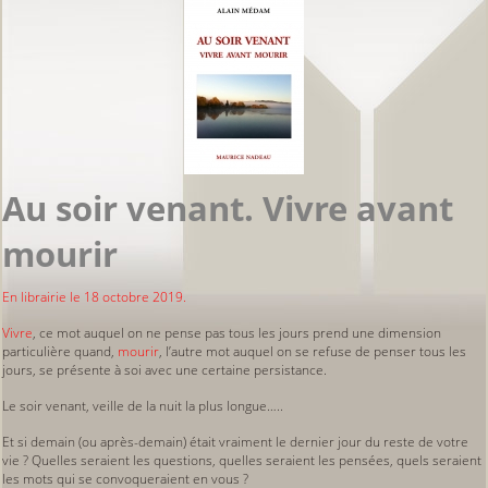
Au soir venant. Vivre avant
mourir
En librairie le 18 octobre 2019.
Vivre
, ce mot auquel on ne pense pas tous les jours prend une dimension
particulière quand,
mourir
, l’autre mot auquel on se refuse de penser tous les
jours, se présente à soi avec une certaine persistance.
Le soir venant, veille de la nuit la plus longue…..
Et si demain (ou après-demain) était vraiment le dernier jour du reste de votre
vie ? Quelles seraient les questions, quelles seraient les pensées, quels seraient
les mots qui se convoqueraient en vous ?