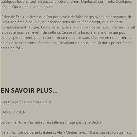
quelques lueurs, tout en passant notre chemin. Quelques sommets. Quelques
infinis. Quelques instants divins.
L’idée de Dieu, le désir que l’on peut avoir de faire corps avec une croyance, de
livrer son âme à celle-ci, ne procède sans doute, finalement, que de cette
compulsion esthétique. Ce ne serait guère le divin, en ce sens, qui rechercherait
la beauté pour se revêtir de celle-ci. Ce serait la beauté elle-même qui pour
exister pleinement, pour retentir et se ressentir sans réserve en nous-mêmes,
se diviniserait comme à notre insu, irradiant en nous jusqu’à nous porter à nos
actes de foi. »
EN SAVOIR PLUS...
Sud Ouest 23 novembre 2019
SAINT-CYPRIEN
Le dernier livre d’un auteur installé au village par Léna Badin
Né en Tunisie de parents italiens, Alain Médam avait 18 ans passés lorsqu’il est