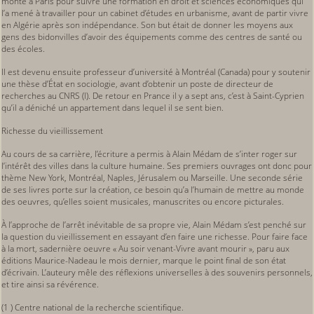
monté à Paris pour suivre une formation en droit et sciences économiques qui
l’a mené à travailler pour un cabinet d’études en urbanisme, avant de partir vivre
en Algérie après son indépendance. Son but était de donner les moyens aux
gens des bidonvilles d’avoir des équipements comme des centres de santé ou
des écoles.
Il est devenu ensuite professeur d’université à Montréal (Canada) pour y soutenir
une thèse d’État en sociologie, avant d’obtenir un poste de directeur de
recherches au CNRS (l). De retour en Prance il y a sept ans, c’est à Saint-Cyprien
qu’il a déniché un appartement dans lequel il se sent bien.
Richesse du vieillissement
Au cours de sa carrière, l’écriture a permis à Alain Médam de s’inter roger sur
l’intérêt des villes dans la culture humaine. Ses premiers ouvrages ont donc pour
thème New York, Montréal, Naples, Jérusalem ou Marseille. Une seconde série
de ses livres porte sur la création, ce besoin qu’a l’humain de mettre au monde
des oeuvres, qu’elles soient musicales, manuscrites ou encore picturales.
À l’approche de l’arrêt inévitable de sa propre vie, Alain Médam s’est penché sur
la question du vieillissement en essayant d’en faire une richesse. Pour faire face
à la mort, sadernière oeuvre « Au soir venant-Vivre avant mourir », paru aux
éditions Maurice-Nadeau le mois dernier, marque le point final de son état
d’écrivain. L’auteury mêle des réflexions universelles à des souvenirs personnels,
et tire ainsi sa révérence.
(1 ) Centre national de la recherche scientifique.