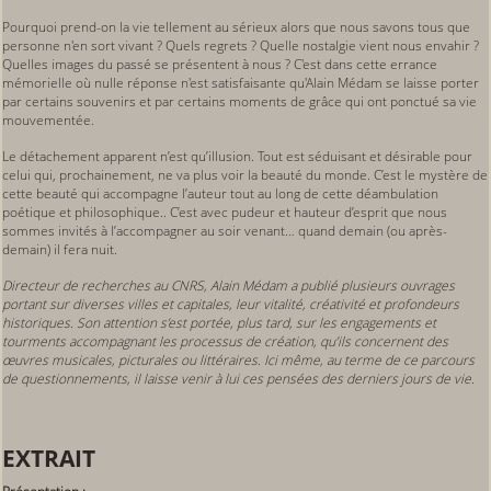
Pourquoi prend-on la vie tellement au sérieux alors que nous savons tous que
personne n'en sort vivant ? Quels regrets ? Quelle nostalgie vient nous envahir ?
Quelles images du passé se présentent à nous ? C'est dans cette errance
mémorielle où nulle réponse n'est satisfaisante qu'Alain Médam se laisse porter
par certains souvenirs et par certains moments de grâce qui ont ponctué sa vie
mouvementée.
Le détachement apparent n’est qu’illusion. Tout est séduisant et désirable pour
celui qui, prochainement, ne va plus voir la beauté du monde. C’est le mystère de
cette beauté qui accompagne l’auteur tout au long de cette déambulation
poétique et philosophique.. C’est avec pudeur et hauteur d’esprit que nous
sommes invités à l’accompagner au soir venant… quand demain (ou après-
demain) il fera nuit.
Directeur de recherches au CNRS, Alain Médam a publié plusieurs ouvrages
portant sur diverses villes et capitales, leur vitalité, créativité et profondeurs
historiques. Son attention s’est portée, plus tard, sur les engagements et
tourments accompagnant les processus de création, qu’ils concernent des
œuvres musicales, picturales ou littéraires.
Ici même, au terme de ce parcours
de questionnements, il laisse venir à lui ces pensées des derniers jours de vie.
EXTRAIT