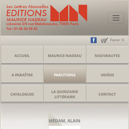
Librairie 3/5 rue Malebranche, 75005 Paris
Tel.: 01 46 34 30 42
Panier:
0
ACCUEIL
MAURICE NADEAU
NOUVEAUTES
A PARAÎTRE
PARUTIONS
VIDÉOS
LA QUINZAINE
CATALOGUES
CONTACT
LITTÉRAIRE
MÉDAM, ALAIN