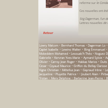
referme sur
le Conda
Ces nouvelles ont été
Stig Dagerman, l’un de
Lettres nouvelles
de 
Retour
Lowry Malcom • Bernhard Thomas • Dagerman Lo • P
Caplet Isabelle • Lewino Walter • Bing Emmanuel •
Mokeddem Mohamed • Lesoualc’h Théo • Noguez Domin
Gabrielle • Kervran Yves-Marie • Aymard Sylvie • 
Olivier • Carroy Jean Roger • Hakkas Marios • Duit
Cesar • Coyaud Maurice • Griffon du Bellay Clarisse 
Vigne Christian • Métellus Jean • Gayraud Irène • L
Jacqueline • Pluyette Patrice • • Joubert Alain • Pi
Tristan • Merx Delphine • Barberine Jean-Pierre •
Thurios Didier • Urquhart Jane • Brancion Paul de 
Ersi • Soulas Simone • Sauvageot Pierre-André • Mor
Cesar • Devise Louise • Caradec François • Tourgueni
Daphné • Fiemeyer Isabelle • Stoltz Anton • Beucl
Christian • Bénézet Nathalie • Gaxie Jean-Pierre 
Pastoureau André • Dagerman Stig • Garcia Elizondo 
• Presser Jacques • Balzer Lucas • Ingold Felix Philip