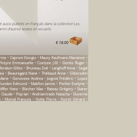
é aussi publiés en français dans la collection
Les
rmi d’autres textes et recueils.
€ 18.00
ine • Caproni Giorgio • Maury Kaufmann Marianne •
Pireyre Emmanuelle • Coetzee J.M. • Gentis Roger •
raton Gilles • Bruneau Zoé • Langhoff Anna • Segal
drea • Beauregard Nane • Thébaud Anne • Silberzahn
 Marie • Genovese Andrea • Joignot Frédéric • Lopez
Blunden Edmund • Matillon Janine • Pieiller Evelyne •
Löffler Hans • Blecher Max • Rateau Grégory • Starer
yat Claude • Pop Ian • Andriamirado Natacha • Duverne
 • Momal François • Notte Pierre • Noiret Gérard •
abre Dominique • Clémenson Catherine • Sotiropoulos
 Pavel • Trazegnies Pascale de • Lacoste Jean • Aira
gon Louis • Benjamin Walter • Naville Pierre • Tamage
a Clergerie Catherine de • Pick Nancy • Dufourquet
ridon Silvio • Cheimonas Georges • Beguivin Yvon •
rno • Amzallag Anne • Ruhaud Bernard • Lowry Malcolm
Michel • Laguionie Jean-François • Péju Pierre • Ervé •