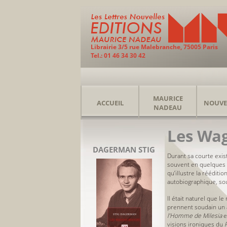
Librairie 3/5 rue Malebranche, 75005 Paris
Tel.: 01 46 34 30 42
MAURICE
ACCUEIL
NOUVE
NADEAU
Les Wa
DAGERMAN STIG
Durant sa courte exis
souvent en quelques p
qu’illustre la rééditi
autobiographique, sou
Il était naturel que 
prennent soudain un 
l’Homme de Milesia
e
visions ironiques du