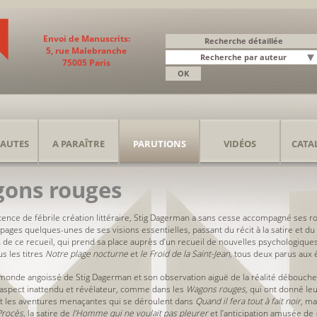
Envoi de Manuscrits:
5, rue Malebranche
75005 Paris
AUTES
A PARAÎTRE
PARUTIONS
VIDÉOS
CATA
gons rouges
tence de fébrile création littéraire, Stig Dagerman a sans cesse accompagné ses 
ages quelques-unes de ses visions essentielles, passant du récit à la satire et du 
on de ce recueil, qui prend sa place auprès d’un recueil de nouvelles psychologiques
s les titres
Notre plage nocturne
et
le Froid de la Saint-Jean,
tous deux parus aux 
le monde angoissé de Stig Dagerman et son observation aiguë de la réalité débouch
aspect inattendu et révélateur, comme dans les
Wagons rouges
, qui ont donné leu
t les aventures menaçantes qui se déroulent dans
Quand il fera tout à fait noir
, ma
Procès
, la satire de
l’Homme qui ne voulait pas pleurer
et l’anticipation amusée de