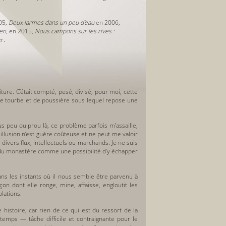
05,
Deux larmes dans un peu d'eau
en
2006
,
ien
, en
2015
,
Nous campons sur les rives :
r.
ture. C’était compté, pesé, divisé, pour moi, cette
, de tourbe et de poussière sous lequel repose une
 peu ou prou là, ce problème parfois m’assaille,
 illusion n’est guère coûteuse et ne peut me valoir
ivers flux, intellectuels ou marchands. Je ne suis
re du monastère comme une possibilité d’y échapper
dans les instants où il nous semble être parvenu à
çon dont elle ronge, mine, affaisse, engloutit les
lations.
ne histoire, car rien de ce qui est du ressort de la
gtemps — tâche difficile et contraignante pour le