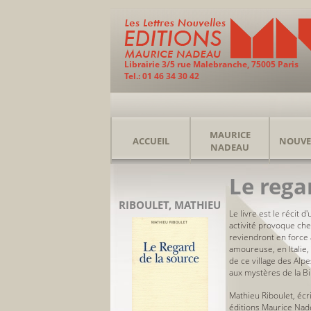
Librairie 3/5 rue Malebranche, 75005 Paris
Tel.: 01 46 34 30 42
MAURICE
ACCUEIL
NOUVE
NADEAU
Le rega
RIBOULET, MATHIEU
Le livre est le récit 
activité provoque che
reviendront en force à
amoureuse, en Italie,
de ce village des Alp
aux mystères de la Bi
Mathieu Riboulet, écri
éditions Maurice Nade