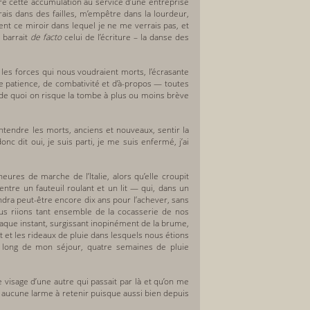
ettre cette accumulation au service d’une entreprise
ais dans des failles, m’empêtre dans la lourdeur,
nt ce miroir dans lequel je ne me verrais pas, et
 barrait
de facto
celui de l’écriture – la danse des
 les forces qui nous voudraient morts, l’écrasante
de patience, de combativité et d’à-propos — toutes
e de quoi on risque la tombe à plus ou moins brève
entendre les morts, anciens et nouveaux, sentir la
onc dit oui, je suis parti, je me suis enfermé, j’ai
es de marche de l’Italie, alors qu’elle croupit
ntre un fauteuil roulant et un lit — qui, dans un
endra peut-être encore dix ans pour l’achever, sans
us riions tant ensemble de la cocasserie de nos
 chaque instant, surgissant inopinément de la brume,
it et les rideaux de pluie dans lesquels nous étions
 long de mon séjour, quatre semaines de pluie
e visage d’une autre qui passait par là et qu’on me
t aucune larme à retenir puisque aussi bien depuis