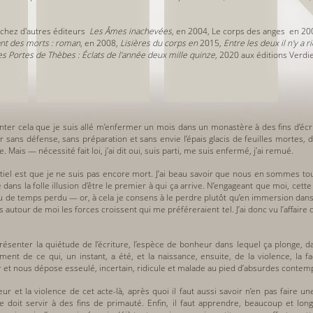
ié chez d'autres éditeurs
Les Âmes inachevées
, en
2004
, Le corps des anges en 20
nt des morts : roman
, en
2008,
Lisières du corps en
2015
,
Entre les deux il n'y a r
es Portes de Thèbes : Éclats de l'année deux mille quinze
,
2020 aux éditions Verdie
onter cela que je suis allé m’enfermer un mois dans un monastère à des fins d’écri
uer sans défense, sans préparation et sans envie l’épais glacis de feuilles mortes
 Mais — nécessité fait loi, j’ai dit oui, suis parti, me suis enfermé, j’ai remué.
el est que je ne suis pas encore mort. J’ai beau savoir que nous en sommes tous
dans la folle illusion d’être le premier à qui ça arrive. N’engageant que moi, cette
 de temps perdu — or, à cela je consens à le perdre plutôt qu’en immersion dans d
 autour de moi les forces croissent qui me préféreraient tel. J’ai donc vu l’affai
présenter la quiétude de l’écriture, l’espèce de bonheur dans lequel ça plonge, 
nt de ce qui, un instant, a été, et la naissance, ensuite, de la violence, la fa
 et nous dépose esseulé, incertain, ridicule et malade au pied d’absurdes contemp
eur et la violence de cet acte-là, après quoi il faut aussi savoir n’en pas faire u
e doit servir à des fins de primauté. Enfin, il faut apprendre, beaucoup et lon