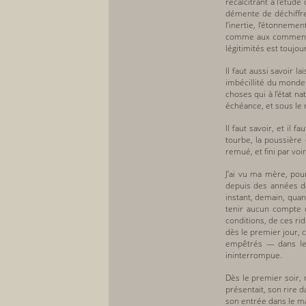
récalcitrant à l’étude
démente de déchiffre
l’inertie, l’étonnem
comme aux commencem
légitimités est toujo
Il faut aussi savoir 
imbécillité du monde.
choses qui à l’état n
échéance, et sous le
Il faut savoir, et il
tourbe, la poussière e
remué, et fini par vo
J’ai vu ma mère, pou
depuis des années dan
instant, demain, quan
tenir aucun compte d
conditions, de ces rid
dès le premier jour, c
empêtrés — dans les
ininterrompue.
Dès le premier soir, 
présentait, son rire 
son entrée dans le ma