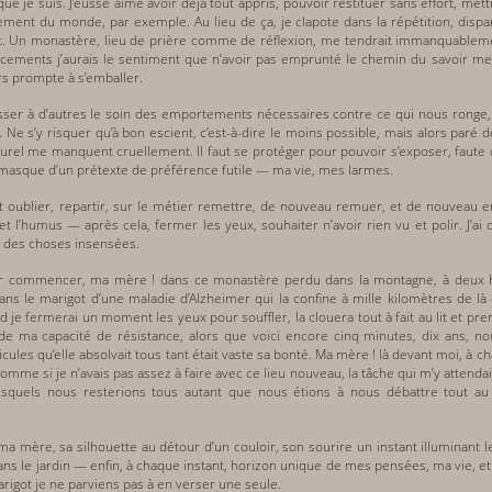
 que je suis. J’eusse aimé avoir déjà tout appris, pouvoir restituer sans effort, m
ment du monde, par exemple. Au lieu de ça, je clapote dans la répétition, dispar
ent. Un monastère, lieu de prière comme de réflexion, me tendrait immanquableme
ents j’aurais le sentiment que n’avoir pas emprunté le chemin du savoir me
urs prompte à s’emballer.
laisser à d’autres le soin des emportements nécessaires contre ce qui nous ronge,
 Ne s’y risquer qu’à bon escient, c’est-à-dire le moins possible, mais alors paré 
aturel me manquent cruellement. Il faut se protéger pour pouvoir s’exposer, faut
 masque d’un prétexte de préférence futile — ma vie, mes larmes.
 faut oublier, repartir, sur le métier remettre, de nouveau remuer, et de nouveau 
t l’humus — après cela, fermer les yeux, souhaiter n’avoir rien vu et polir. J’ai d
ir des choses insensées.
r commencer, ma mère ! dans ce monastère perdu dans la montagne, à deux heur
s le marigot d’une maladie d’Alzheimer qui la confine à mille kilomètres de là e
d je fermerai un moment les yeux pour souffler, la clouera tout à fait au lit et pr
e ma capacité de résistance, alors que voici encore cinq minutes, dix ans, no
icules qu’elle absolvait tous tant était vaste sa bonté. Ma mère ! là devant moi, à
omme si je n’avais pas assez à faire avec ce lieu nouveau, la tâche qui m’y attenda
quels nous resterions tous autant que nous étions à nous débattre tout au
ma mère, sa silhouette au détour d’un couloir, son sourire un instant illuminant l
dans le jardin — enfin, à chaque instant, horizon unique de mes pensées, ma vie, e
rigot je ne parviens pas à en verser une seule.