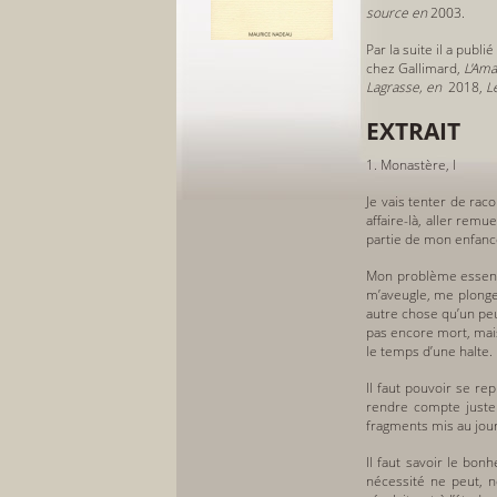
source en
2003.
Par la suite il a publ
chez Gallimard,
L'Ama
Lagrasse, en
2018
,
L
EXTRAIT
1. Monastère, I
Je vais tenter de rac
affaire-là, aller rem
partie de mon enfance.
Mon problème essenti
m’aveugle, me plonge 
autre chose qu’un peu
pas encore mort, mais
le temps d’une halte.
Il faut pouvoir se re
rendre compte justeme
fragments mis au jour
Il faut savoir le bonh
nécessité ne peut, n