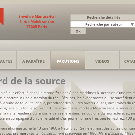
Envoi de Manuscrits:
5, rue Malebranche
75005 Paris
AUTES
A PARAÎTRE
PARUTIONS
VIDÉOS
CATA
rd de la source
d'un séjour effectué dans un monastère des Alpes-Maritimes à l'occasion d'une résid
z le narrateur une distorsion du réel. Dès lors, les événements qui se succèdent
 la suite de tel ou tel déclic, prendront des allures mystérieuses, aux limites du ré
 vingt ans plus tôt, le souvenir d’une amie chère, morte à Moscou sans le secours d
es, la visite régulière du fantôme de sa mère dans les couloirs du monastère, et, en
ble en compagnie d’un vieil érudit et d’un jeune homme très peu terrestre... 100
vain et cinéaste, né le
13 juin 1960 à Neuilly-sur-Seine
et mort des suites d'un ca
au ses premiers récits :
Un sentiment océanique
en
1996
,
Mère Biscuit en
1999