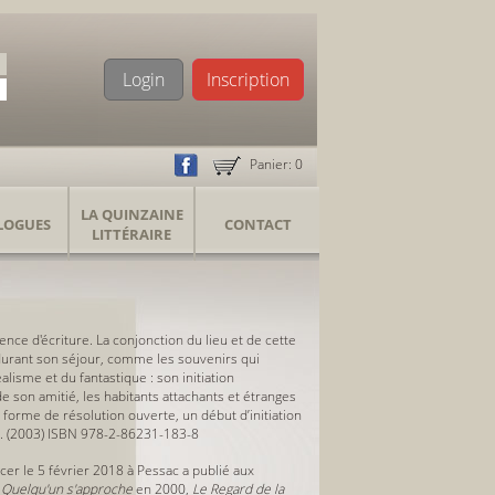
Login
Inscription
Panier:
0
LA QUINZAINE
LOGUES
CONTACT
LITTÉRAIRE
ence d'écriture. La conjonction du lieu et de cette
 durant son séjour, comme les souvenirs qui
alisme et du fantastique : son initiation
e son amitié, les habitants attachants et étranges
 forme de résolution ouverte, un début d’initiation
 p. (2003) ISBN 978-2-86231-183-8
ncer le
5 février 2018
à Pessac a publié aux
,
Quelqu'un s'approche
en
2000
,
Le Regard de la